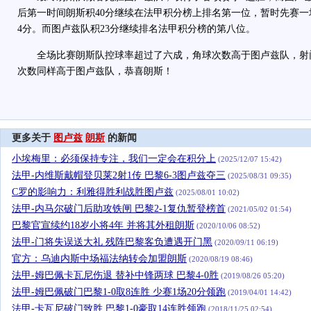
后第一时间朗斯积40分继续在法甲积分榜上排名第一位，暂时先赛一
4分。而图卢兹队积23分继续排名法甲积分榜的第八位。
全场比赛朗斯队控球率超过了六成，角球次数高于图卢兹队，射
次数同样高于图卢兹队，恭喜朗斯！
更多关于
图卢兹
朗斯
的新闻
小埃梅里：必须保持专注，我们一定会在积分上
(2025/12/07 15:42)
法甲-内维斯戴帽登贝莱2射1传 巴黎6-3图卢兹夺三
(2025/08/31 09:35)
C罗的影响力：利雅得胜利战胜图卢兹
(2025/08/01 10:02)
法甲-内马尔破门后助攻铁闸 巴黎2-1复仇暂登榜首
(2021/05/02 01:54)
巴黎官宣续约18岁小将4年 并将其外租朗斯
(2020/10/06 08:52)
法甲-门将失误送大礼 残阵巴黎客负遭遇开门黑
(2020/09/11 06:19)
官方：乌迪内斯中场福法纳转会加盟朗斯
(2020/08/19 08:46)
法甲-姆巴佩卡瓦尼伤退 替补中锋两球 巴黎4-0胜
(2019/08/26 05:20)
法甲-姆巴佩破门巴黎1-0取8连胜 少赛1场20分领跑
(2019/04/01 14:42)
法甲-卡瓦尼破门致胜 巴黎1-0豪取14连胜领跑
(2018/11/25 02:54)