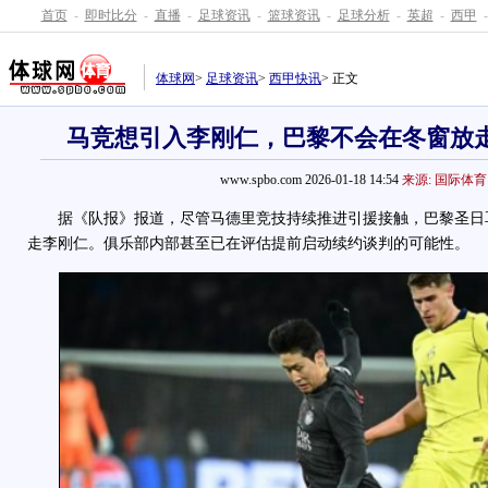
首页
-
即时比分
-
直播
-
足球资讯
-
篮球资讯
-
足球分析
-
英超
-
西甲
-
体球网
>
足球资讯
>
西甲快讯
> 正文
马竞想引入李刚仁，巴黎不会在冬窗放
www.spbo.com 2026-01-18 14:54
来源: 国际体育
据《队报》报道，尽管马德里竞技持续推进引援接触，巴黎圣日
走李刚仁。俱乐部内部甚至已在评估提前启动续约谈判的可能性。