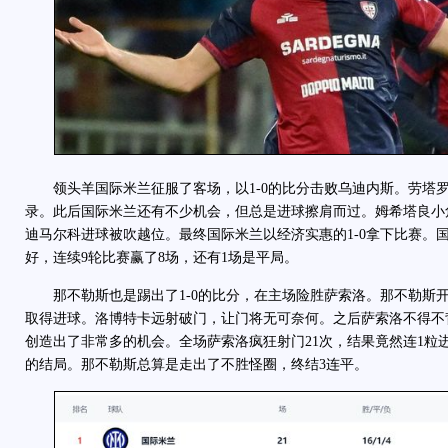
领头羊国际米兰征服了客场，以1-0的比分击败乌迪内斯。劳塔罗
录。此后国际米兰还有不少机会，但总是进球擦肩而过。姆希塔良小
迪马尔科进球被吹越位。最终国际米兰以经济实惠的1-0拿下比赛。
好，连续9轮比赛赢了8场，还有1场是平局。
那不勒斯也是踢出了1-0的比分，在主场险胜萨索洛。那不勒斯开
取得进球。洛博特卡远射破门，让门将无可奈何。之后萨索洛不得不
创造出了非常多的机会。全场萨索洛疯狂射门21次，结果竟然连1粒
的结局。那不勒斯总算是走出了不胜怪圈，终结3连平。