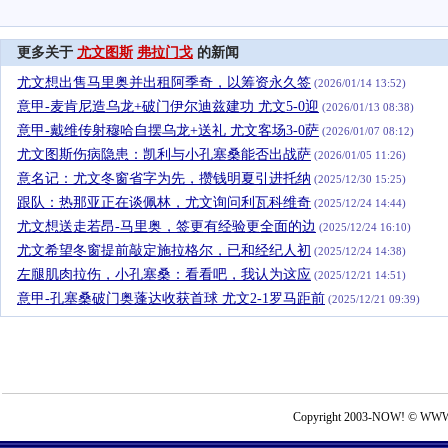
更多关于
尤文图斯
弗拉门戈
的新闻
尤文想出售马里奥并出租阿季奇，以筹资永久签
(2026/01/14 13:52)
意甲-麦肯尼造乌龙+破门伊尔迪兹建功 尤文5-0迎
(2026/01/13 08:38)
意甲-戴维传射穆哈自摆乌龙+送礼 尤文客场3-0萨
(2026/01/07 08:12)
尤文图斯伤病隐患：凯利与小孔塞桑能否出战萨
(2026/01/05 11:26)
意名记：尤文冬窗省字为先，攒钱明夏引进托纳
(2025/12/30 15:25)
跟队：热那亚正在谈佩林，尤文询问利瓦科维奇
(2025/12/24 14:44)
尤文想送走若昂-马里奥，签更有经验更全面的边
(2025/12/24 16:10)
尤文希望冬窗提前敲定施拉格尔，已和经纪人初
(2025/12/24 14:38)
左腿肌肉拉伤，小孔塞桑：看看吧，我认为这应
(2025/12/21 14:51)
意甲-孔塞桑破门奥蓬达收获首球 尤文2-1罗马距前
(2025/12/21 09:39)
Copyright 2003-NOW! © WWW