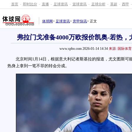
首页
-
即时比分
-
直播
-
足球资讯
-
篮球资讯
-
足球分析
-
英超
-
西甲
-
体球网
>
足球资讯
>
意甲快讯
> 正文
弗拉门戈准备4000万欧报价凯奥-若热，
www.spbo.com 2026-01-14 14:34
来源: 国际体育
北京时间1月14日，根据意大利记者斯基拉的报道，尤文图斯可能
热身上拿到一笔不菲的转会分成。