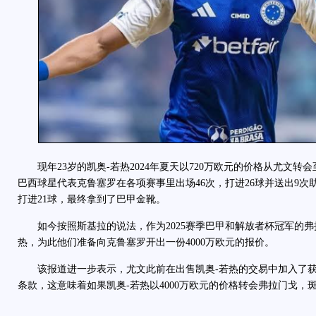
现年23岁的凯奥-若热2024年夏天以720万欧元的价格从尤文转会
巴西球星代表克鲁塞罗在各项赛事里出场46次，打进26球并送出9次
打进21球，最终拿到了巴甲金靴。
如今按照斯基拉的说法，作为2025赛季巴甲和解放者杯冠军的弗
热，为此他们准备向克鲁塞罗开出一份4000万欧元的报价。
该报道进一步表示，尤文此前在出售凯奥-若热的交易中加入了获得
条款，这意味着如果凯奥-若热以4000万欧元的价格转会弗拉门戈，斑