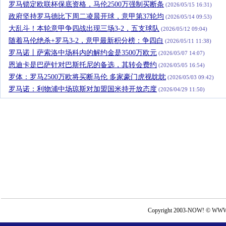
罗马锁定欧联杯保底资格，马伦2500万强制买断条
(2026/05/15 16:31)
政府坚持罗马德比下周二凌晨开球，意甲第37轮均
(2026/05/14 09:53)
大乱斗！本轮意甲争四战出现三场3-2，五支球队
(2026/05/12 09:04)
随着马伦绝杀+罗马3-2，意甲最新积分榜：争四白
(2026/05/11 11:38)
罗马诺丨萨索洛中场科内的解约金是3500万欧元
(2026/05/07 14:07)
恩迪卡是巴萨针对巴斯托尼的备选，其转会费约
(2026/05/05 16:54)
罗体：罗马2500万欧将买断马伦 多家豪门虎视眈眈
(2026/05/03 09:42)
罗马诺：利物浦中场琼斯对加盟国米持开放态度
(2026/04/29 11:50)
Copyright 2003-NOW! © WWW