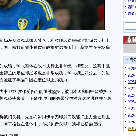
冬窗
西甲
陈盈
前场左侧边线球抛入禁区，利兹联球员解围没能踢远，扎卡
，阿丁格拉前插小角度冷静推射远角破门，桑德兰在主场率
专
成绩，球队整体在战术执行上非常统一和坚决，这其中担
20
桑德兰的定位球战术也是非常成功，球队超过四分之一的进
202
次验证了黑猫军团在定位球上的功力。
202
202
中卫乔-罗顿受伤不能继续坚持，被日本国脚田中碧替换下
202
划线镜头来看，正是乔-罗顿的翘臀导致对方这次进攻并不越
202
202
202
破门良机，先是布罗贝伊单刀球射门没能打上力量被后卫
202
，阿丁格拉左侧传中，布罗贝伊头球冲顶却被横梁挡出。
更多
领先利兹联。