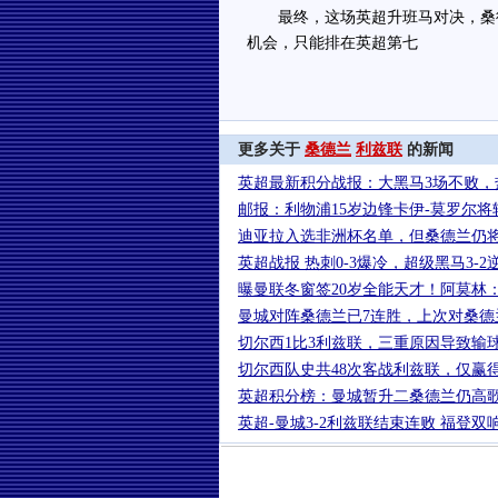
最终，这场英超升班马对决，桑德兰
机会，只能排在英超第七
更多关于
桑德兰
利兹联
的新闻
英超最新积分战报：大黑马3场不败，
邮报：利物浦15岁边锋卡伊-莫罗尔将
迪亚拉入选非洲杯名单，但桑德兰仍
英超战报 热刺0-3爆冷，超级黑马3-
曝曼联冬窗签20岁全能天才！阿莫林
曼城对阵桑德兰已7连胜，上次对桑德
切尔西1比3利兹联，三重原因导致输
切尔西队史共48次客战利兹联，仅赢
英超积分榜：曼城暂升二桑德兰仍高歌
英超-曼城3-2利兹联结束连败 福登双