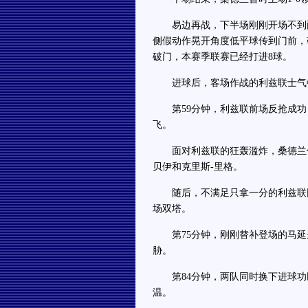
易边再战，下半场刚刚开场不到两
侧假动作晃开角度低平球传到门前，
破门，本赛季联赛已经打进8球。
进球后，客场作战的利兹联士气
第59分钟，利兹联前场反抢成功
飞。
面对利兹联的狂轰滥炸，桑德兰作
贝伊和克里斯-里格。
随后，不满足只拿一分的利兹联同
场双塔。
第75分钟，刚刚替补登场的马延
胁。
第84分钟，两队同时换下进球功
温。