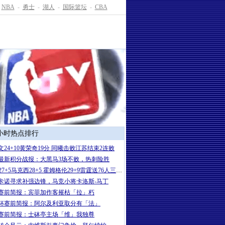
NBA
-
勇士
-
湖人
-
国际篮坛
-
CBA
4小时热点排行
文24+10黄荣奇19分 同曦击败江苏结束2连败
最新积分战报：大黑马3场不败，热刺险胜
SGA27+5马克西28+5 霍姆格伦29+9雷霆送76人三连败
卡诺寻求补强边锋，马竞小将卡洛斯-马丁
赛前简报：宾菲加作客摧枯「拉」朽
杯赛前简报：阿尔及利亚取分有「法」
赛前简报：士砵亭主场「维」我独尊