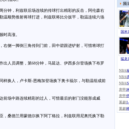
频
分钟，利兹联后场连续的传球打出精彩的反击，阿伦森右
勒温顺势推射将球打进，利兹联将比分扳平，勒温连续六场
国米1
顿时高涨。
，右侧一脚倒三角传到门前，田中碧跟进铲射，可惜将球打
猛龙1
出人员调整，第68分钟，马延达、伊西多尔登场换下布罗
NBA
|
NBA
|
样换人，卢卡斯-恩梅加登场换下奥卡福尔，与勒温组成前
NBA
|
意甲
|
意甲
|
达前场中路连续精彩的过人，可惜最后的射门没能形成威
英超
|
英超
|
臣，桑德兰用蒙德尔换下阿丁格拉，利兹联用尼奥托换下勒