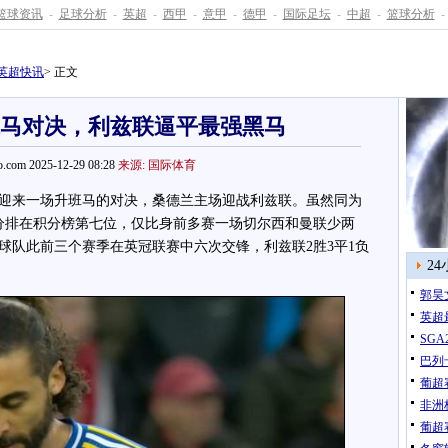
篮球资讯
-
足球分析
-
英超
-
西甲
-
意甲
-
德甲
-
国际足坛
-
中超
-
篮球分析
-
英超快讯
> 正文
升班马对决，利兹联逼平最强黑马
.com 2025-12-29 08:28
来源: 国际体育
轮迎来一场升班马的对决，桑德兰主场迎战利兹联。虽然同为
7分排在积分榜第七位，仅比身前多赛一场切尔西和曼联少两
球队此前三个赛季在英冠联赛中六次交锋，利兹联2胜3平1负
2
郭昊
英超
巴列
葡超
非洲
葡超