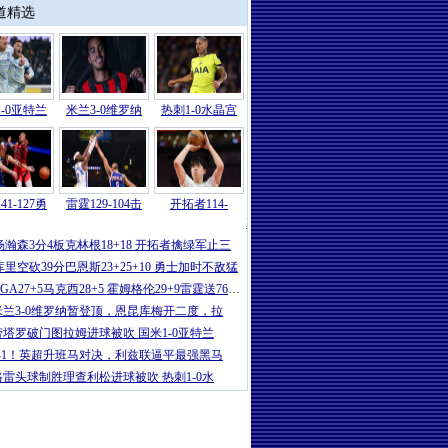
道精选
-0亚特兰
米兰3-0维罗纳
热刺1-0水晶宫
41-127勇
雷霆129-104击
开拓者114-
NBA
|
奇才7人上双击退灰熊，萨尔新高6
杨瀚森3分4板克林根18+18 开拓者擒绿军止三
库里空砍39分巴恩斯23+25+10 勇士加时不敌猛
SGA27+5马克西28+5 霍姆格伦29+9雷霆送76人三连
米兰3-0维罗纳暂登顶，恩昆库梅开二度，拉
劳塔罗破门图拉姆进球被吹 国米1-0亚特兰
1-1！英超升班马对决，利兹联逼平最强黑马
格雷头球制胜理查利松进球被吹 热刺1-0水