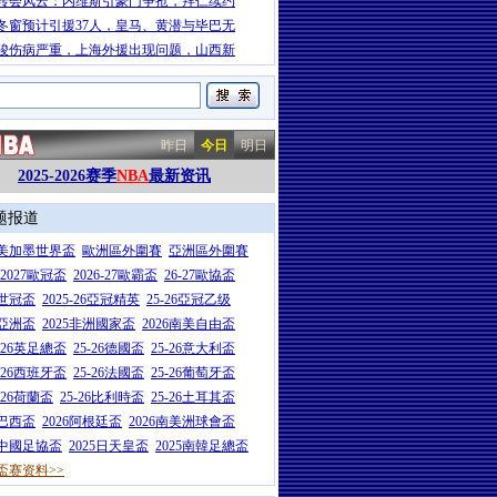
转会风云：内维斯引豪门争抢，拜仁续约
冬窗预计引援37人，皇马、黄潜与毕巴无
骏伤病严重，上海外援出现问题，山西新
昨日
今日
明日
2025-2026赛季
NBA
最新资讯
题报道
26美加墨世界盃
歐洲區外圍賽
亞洲區外圍賽
6-2027歐冠盃
2026-27歐霸盃
26-27歐協盃
5世冠盃
2025-26亞冠精英
25-26亞冠乙级
7亞洲盃
2025非洲國家盃
2026南美自由盃
5-26英足總盃
25-26德國盃
25-26意大利盃
5-26西班牙盃
25-26法國盃
25-26葡萄牙盃
5-26荷蘭盃
25-26比利時盃
25-26土耳其盃
6巴西盃
2026阿根廷盃
2026南美洲球會盃
6中國足協盃
2025日天皇盃
2025南韓足總盃
盃赛资料>>