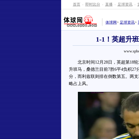
首页
-
即时比分
-
直播
-
足球资讯
-
体球网
>
足球资讯
>
1-1！英超
www.spbo
北京时间12月28日，英超第18
升班马，桑德兰目前7胜6平4负积2
分，而利兹联则排在倒数第五。两支
略占上风。