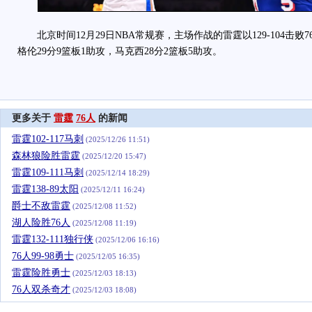
北京时间12月29日NBA常规赛，主场作战的雷霆以129-104击败7
格伦29分9篮板1助攻，马克西28分2篮板5助攻。
更多关于
雷霆
76人
的新闻
雷霆102-117马刺
(2025/12/26 11:51)
森林狼险胜雷霆
(2025/12/20 15:47)
雷霆109-111马刺
(2025/12/14 18:29)
雷霆138-89太阳
(2025/12/11 16:24)
爵士不敌雷霆
(2025/12/08 11:52)
湖人险胜76人
(2025/12/08 11:19)
雷霆132-111独行侠
(2025/12/06 16:16)
76人99-98勇士
(2025/12/05 16:35)
雷霆险胜勇士
(2025/12/03 18:13)
76人双杀奇才
(2025/12/03 18:08)