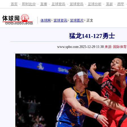
首页
-
即时比分
-
直播
-
足球资讯
-
篮球资讯
-
足球分析
-
英超
-
西甲
-
体球网
>
篮球资讯
>
篮球图片
> 正文
猛龙141-127勇士
www.spbo.com 2025-12-29 11:38
来源: 国际体育