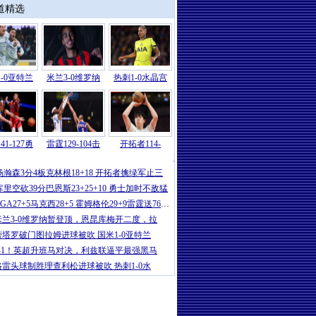
道精选
-0亚特兰
米兰3-0维罗纳
热刺1-0水晶宫
41-127勇
雷霆129-104击
开拓者114-
NBA
|
奇才7人上双击退灰熊，萨尔新高6
杨瀚森3分4板克林根18+18 开拓者擒绿军止三
库里空砍39分巴恩斯23+25+10 勇士加时不敌猛
SGA27+5马克西28+5 霍姆格伦29+9雷霆送76人三连
米兰3-0维罗纳暂登顶，恩昆库梅开二度，拉
劳塔罗破门图拉姆进球被吹 国米1-0亚特兰
1-1！英超升班马对决，利兹联逼平最强黑马
格雷头球制胜理查利松进球被吹 热刺1-0水