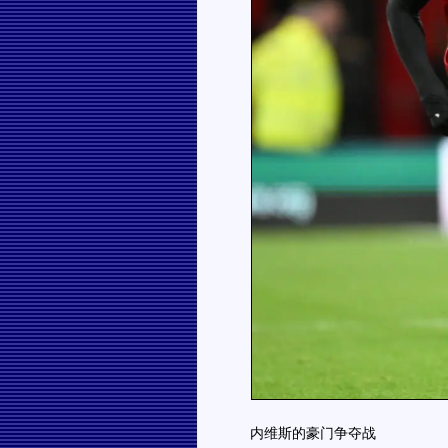
内维斯的豪门争夺战