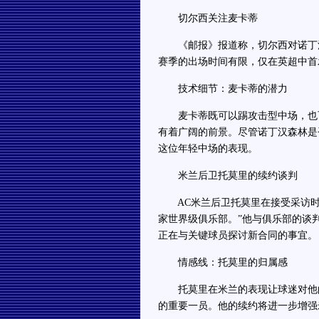
切尔西关注麦卡蒂
《邮报》报道称，切尔西对诺丁汉
赛季的出场时间有限，仅在英超中首
技术细节：麦卡蒂的潜力
麦卡蒂既可以踢攻击型中场，也可
有着广阔的前景。尽管诺丁汉森林是
这位年轻中场的表现。
米兰后卫托莫里的续约谈判
AC米兰后卫托莫里在接受采访时
家世界级俱乐部。”他与俱乐部的谈
正在与关键球员探讨新合同的事宜。
情感线：托莫里的归属感
托莫里在米兰的表现让球迷对他的
的重要一员。他的续约将进一步增强