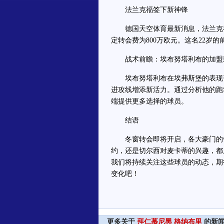
法兰克福签下新神锋
德国天空体育最新消息，法兰克福
定转会费为800万欧元。这名22岁的
战术前瞻：埃布努塔利布的加盟
埃布努塔利布在埃弗斯堡的表现引
进攻线增添新活力。通过分析他的跑
端提供更多选择的球员。
结语
冬窗转会即将开启，各大豪门的争
约，还是切尔西对麦卡蒂的兴趣，都
我们将持续关注这些球员的动态，期
变化吧！
更多关于
拜仁慕尼黑
格纳布里
的新