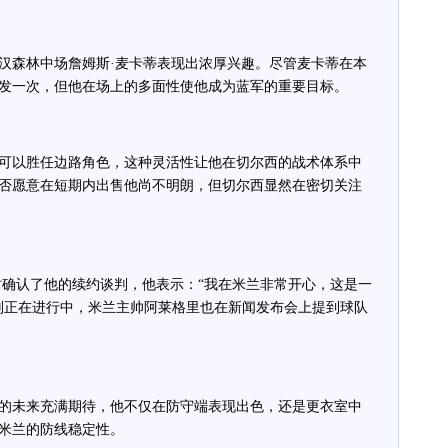
森林中场詹姆斯·麦卡蒂表现出浓厚兴趣。尽管麦卡蒂在本
发一次，但他在场上的多面性使他成为蓝军的重要目标。
以胜任边路角色，这种灵活性让他在切尔西的战术体系中
否愿意在短期内出售他尚不明朗，但切尔西显然在密切关注
确认了他的续约谈判，他表示：“我在米兰非常开心，这是一
判正在进行中，米兰主帅阿莱格里也在新闻发布会上提到球队
未来充满期待，他不仅在防守端表现出色，还是更衣室中
米兰的防线稳定性。