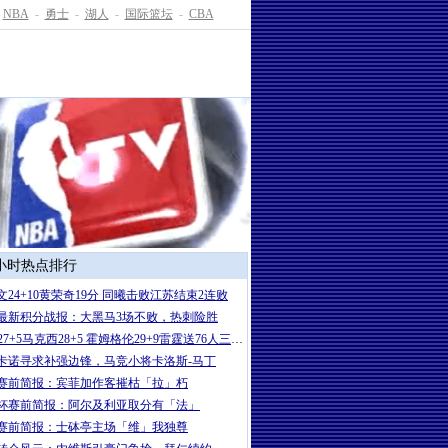
NBA
-
勇士
-
湖人
-
国际篮坛
-
CBA
4小时热点排行
文24+10黄荣奇19分 同曦击败江苏结束2连败
最新积分战报：大黑马3场不败，热刺险胜
SGA27+5马克西28+5 霍姆格伦29+9雷霆送76人三连败
卡诺寻求补强边锋，马竞小将卡洛斯-马丁
赛前简报：宾菲加作客摧枯「拉」朽
杯赛前简报：阿尔及利亚取分有「法」
赛前简报：士砵亭主场「维」我独尊