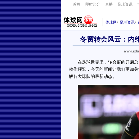
首页
-
即时比分
-
直播
-
足球资讯
-
体球网
>
足球资讯
>
冬窗转会风云：内
www.spbo
在足球世界里，转会窗的开启总是
动作频繁，今天的新闻让我们更加关
解各大球队的最新动态。