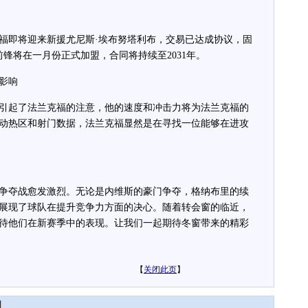
即将迎来新援尤尼斯·埃布努塔利布，交易已达成协议，固
前锋将在一月份正式加盟，合同将持续至2031年。
影响
起了法兰克福的注意，他的速度和冲击力将为法兰克福的
动热区和射门数据，法兰克福显然是在寻找一位能够在进攻
夺战愈发激烈。无论是内维斯的豪门争夺，格纳布里的续
展现了球队在提升竞争力方面的决心。随着转会窗的临近，
待他们在新赛季中的表现。让我们一起期待冬窗带来的精彩
【
关闭此页
】
闻