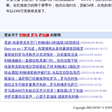
断。在红狼效力的两个赛季中，他共出场83次，贡献34球，出色的表现
年以4300万英镑将其签下。
更多关于
利物浦
罗马
萨拉赫
的新闻
英超-埃基蒂克失空门 利物浦0-0利兹联3连胜终结
(2026/01/02 08:42)
Here we go！罗马诺：布莱顿将从多特蒙德签回格罗
(2026/01/01 16:17)
曼联收到罗马求购齐尔克泽报价；目前曼联没谈
(2025/12/29 14:43)
利物浦确实一直都在联系塞门约，但也仅限于联
(2025/12/29 14:42)
埃基蒂克助攻维尔茨斩获处子球 利物浦2-1狼队夺
(2025/12/28 08:38)
转会遇阻!利物浦签格伊被打乱,水晶宫后防告急恐
(2025/12/26 08:47)
斯基拉：迪萨西已经被推荐给罗马，罗马也对他
(2025/12/25 08:30)
德拉古辛可能冬窗离开热刺，罗马和佛罗伦萨已
(2025/12/24 14:13)
罗马愿4000万先租后买齐尔克泽！曼联愿1月下旬放
(2025/12/24 16:08)
伊萨克重伤后发声：心里不是滋味 感谢所有利物
(2025/12/24 08:35)
Copyright 2003-NOW! © WWW