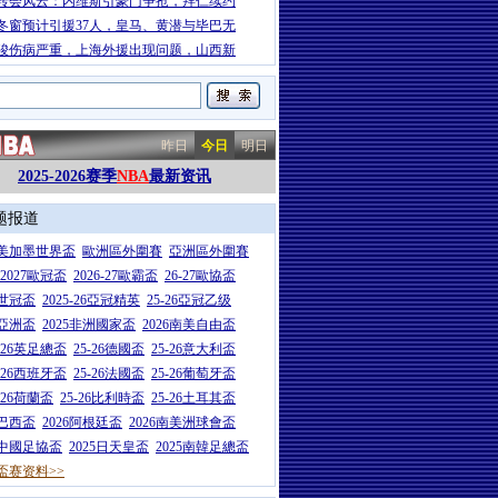
转会风云：内维斯引豪门争抢，拜仁续约
冬窗预计引援37人，皇马、黄潜与毕巴无
骏伤病严重，上海外援出现问题，山西新
昨日
今日
明日
2025-2026赛季
NBA
最新资讯
题报道
26美加墨世界盃
歐洲區外圍賽
亞洲區外圍賽
6-2027歐冠盃
2026-27歐霸盃
26-27歐協盃
5世冠盃
2025-26亞冠精英
25-26亞冠乙级
7亞洲盃
2025非洲國家盃
2026南美自由盃
5-26英足總盃
25-26德國盃
25-26意大利盃
5-26西班牙盃
25-26法國盃
25-26葡萄牙盃
5-26荷蘭盃
25-26比利時盃
25-26土耳其盃
6巴西盃
2026阿根廷盃
2026南美洲球會盃
6中國足協盃
2025日天皇盃
2025南韓足總盃
盃赛资料>>