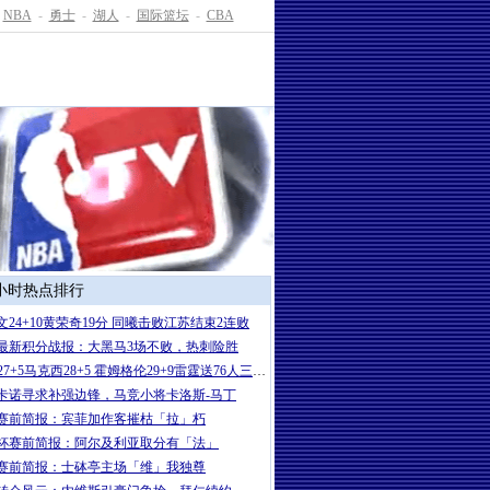
NBA
-
勇士
-
湖人
-
国际篮坛
-
CBA
4小时热点排行
文24+10黄荣奇19分 同曦击败江苏结束2连败
最新积分战报：大黑马3场不败，热刺险胜
SGA27+5马克西28+5 霍姆格伦29+9雷霆送76人三连败
卡诺寻求补强边锋，马竞小将卡洛斯-马丁
赛前简报：宾菲加作客摧枯「拉」朽
杯赛前简报：阿尔及利亚取分有「法」
赛前简报：士砵亭主场「维」我独尊