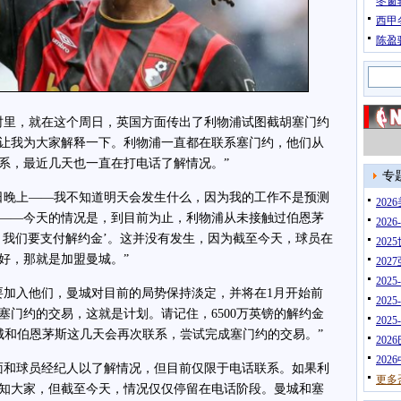
冬窗
西甲
陈盈
里，就在这个周日，英国方面传出了利物浦试图截胡塞门约
让我为大家解释一下。利物浦一直都在联系塞门约，他们从
联系，最近几天也一直在打电话了解情况。”
专
晚上——我不知道明天会发生什么，因为我的工作不是预测
20
——今天的情况是，到目前为止，利物浦从未接触过伯恩茅
202
，我们要支付解约金’。这并没有发生，因为截至今天，球员在
202
好，那就是加盟曼城。”
202
202
加入他们，曼城对目前的局势保持淡定，并将在1月开始前
202
塞门约的交易，这就是计划。请记住，6500万英镑的解约金
202
曼城和伯恩茅斯这几天会再次联系，尝试完成塞门约的交易。”
202
202
和球员经纪人以了解情况，但目前仅限于电话联系。如果利
更多
知大家，但截至今天，情况仅仅停留在电话阶段。曼城和塞