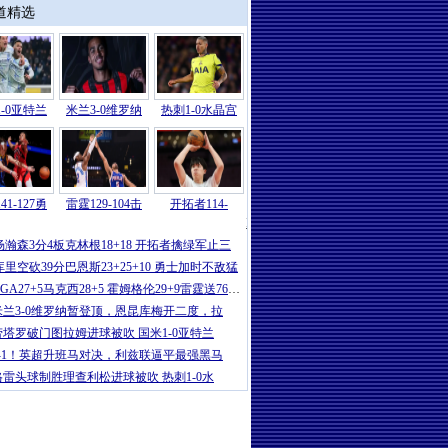
道精选
-0亚特兰
米兰3-0维罗纳
热刺1-0水晶宫
41-127勇
雷霆129-104击
开拓者114-
NBA
|
奇才7人上双击退灰熊，萨尔新高6
杨瀚森3分4板克林根18+18 开拓者擒绿军止三
库里空砍39分巴恩斯23+25+10 勇士加时不敌猛
SGA27+5马克西28+5 霍姆格伦29+9雷霆送76人三连
米兰3-0维罗纳暂登顶，恩昆库梅开二度，拉
劳塔罗破门图拉姆进球被吹 国米1-0亚特兰
1-1！英超升班马对决，利兹联逼平最强黑马
格雷头球制胜理查利松进球被吹 热刺1-0水