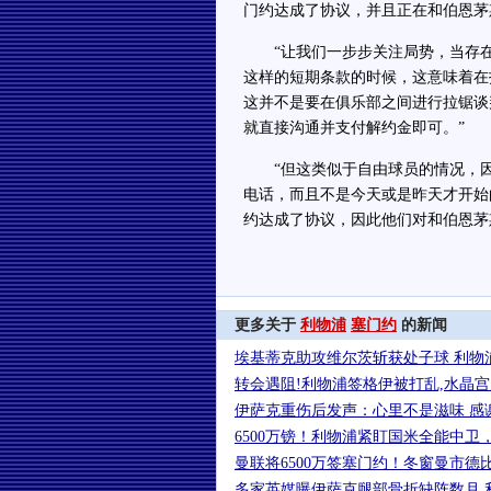
门约达成了协议，并且正在和伯恩茅
“让我们一步步关注局势，当存在像
这样的短期条款的时候，这意味着在
这并不是要在俱乐部之间进行拉锯谈
就直接沟通并支付解约金即可。”
“但这类似于自由球员的情况，因
电话，而且不是今天或是昨天才开始
约达成了协议，因此他们对和伯恩茅
更多关于
利物浦
塞门约
的新闻
埃基蒂克助攻维尔茨斩获处子球 利物浦
转会遇阻!利物浦签格伊被打乱,水晶
伊萨克重伤后发声：心里不是滋味 感
6500万镑！利物浦紧盯国米全能中卫
曼联将6500万签塞门约！冬窗曼市德
多家英媒曝伊萨克腿部骨折缺阵数月 