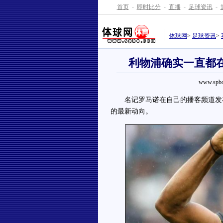
首页
-
即时比分
-
直播
-
足球资讯
-
体球网
>
足球资讯
>
利物浦确实一直都
www.spbo
名记罗马诺在自己的播客频道发布
的最新动向。