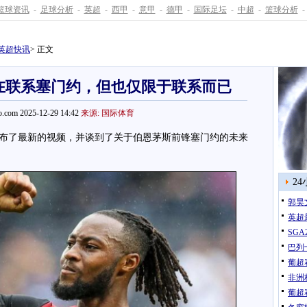
篮球资讯
-
足球分析
-
英超
-
西甲
-
意甲
-
德甲
-
国际足坛
-
中超
-
篮球分析
-
英超快讯
> 正文
在联系塞门约，但也仅限于联系而已
.com 2025-12-29 14:42
来源: 国际体育
了最新的视频，并谈到了关于伯恩茅斯前锋塞门约的未来
2
郭昊
英超
巴列
葡超
非洲
葡超