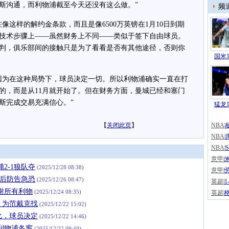
斯沟通，而利物浦截至今天还没有这么做。”
频
这样的解约金条款，而且是像6500万英镑在1月10日到期
技术步骤上——虽然财务上不同——类似于签下自由球员。
判，俱乐部间的接触只是为了看看是否有其他途径，否则你
国米1
为在这种局势下，球员决定一切。所以利物浦确实一直在打
的，而是从11月就开始了。但在财务方面，曼城已经和塞门
斯完成交易充满信心。”
猛龙1
【
关闭此页
】
NBA
|
NBA
|
NBA
|
意甲
|
2-1狼队夺
(2025/12/28 08:38)
意甲
|
宫后防告急恐
(2025/12/26 08:47)
英超
|
谢所有利物
(2025/12/24 08:35)
英超
|
，为范戴克找
(2025/12/22 15:02)
比，球员决定
(2025/12/22 14:46)
利物浦冬窗
(2025/12/22 09:40)