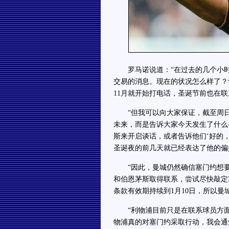
罗马诺说道：“在过去的几个小时
交易的消息。现在的状况怎么样了？
11月就开始打电话，圣诞节前也在
“但我可以向大家保证，截至周日
未来，而是告诉大家今天发生了什么
斯来开启谈话，或者告诉他们‘好的
圣诞夜的前几天就已经表达了他的偏
“因此，曼城仍然确信塞门约想要
和伯恩茅斯取得联系，尝试尽快敲定
条款有效期持续到1月10日，所以
“利物浦目前只是在联系球员方面
物浦真的对塞门约采取行动，我会通