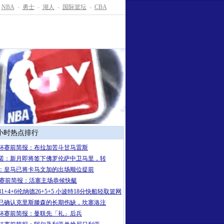
NBA
-
勇士
-
湖人
-
国际篮坛
-
CBA
4小时热点排行
杯赛前简报：布拉加苦斗甘马雷斯
诺：新月即将签下佛罗伦萨中卫马里，转
：皇马已将卡马文加的出场顺位提前
A赛前简报：活塞主场恭候快艇
1+4+6伦纳德26+5+5 小波特18分快船轻取篮网
已确认克里斯滕森的长期伤缺，坎塞洛注
杯赛前简报：曼联先「礼」后兵