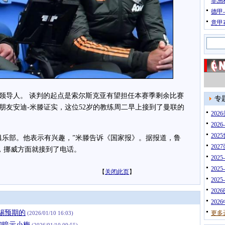
非洲
德甲
意甲
导人。 谈判的起点是索尔斯克亚有望担任本赛季剩余比赛
专
朋友安迪-米滕证实，这位52岁的教练周二早上接到了曼联的
20
202
202
乐部。他表示有兴趣，”米滕告诉《国家报》。据报道，鲁
202
时，挪威方面就接到了电话。
202
202
【
关闭此页
】
202
202
202
锡预期的
更多
(2026/01/10 16:03)
彻暗示小梅