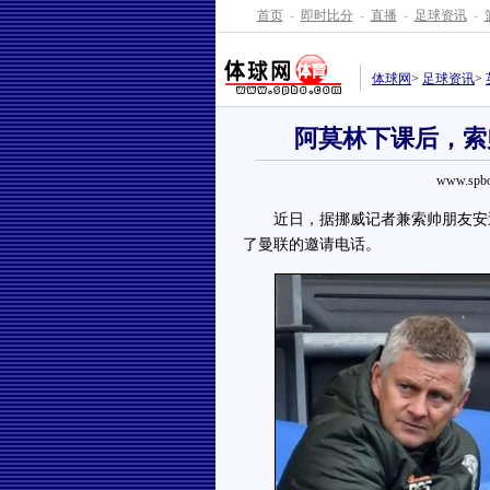
首页
-
即时比分
-
直播
-
足球资讯
-
体球网
>
足球资讯
>
阿莫林下课后，索
www.spbo
近日，据挪威记者兼索帅朋友安迪
了曼联的邀请电话。