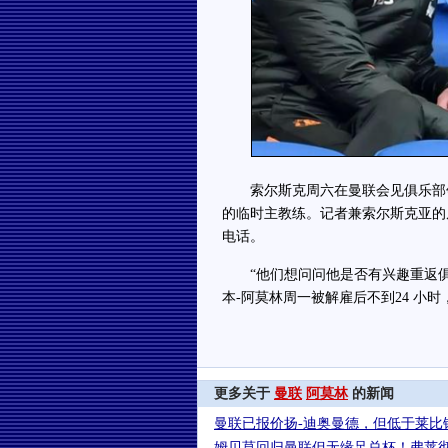
索尔斯克周六在曼联会见俱乐部领
的临时主教练。记者兼索尔斯克亚的
电话。
“他们想问问他是否有兴趣重返俱
本-阿莫林周一被解雇后不到24 小
更多关于
曼联
阿莫林
的新闻
曼联已报价扬-迪奥曼德，但低于莱比
姆贝莫回归曼联但无缘足总杯！弗莱