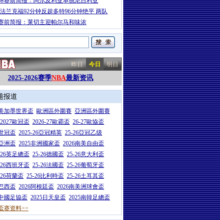
杯赛前简报：阿尔及利亚单挑尼日利亚
-法兰克福92分钟反超多特96分钟绝平 两队
赛前简报：莱切主迎帕尔马和味浓
昨日
今日
明日
2025-2026赛季
NBA
最新资讯
题报道
26美加墨世界盃
歐洲區外圍賽
亞洲區外圍賽
6-2027歐冠盃
2026-27歐霸盃
26-27歐協盃
5世冠盃
2025-26亞冠精英
25-26亞冠乙级
7亞洲盃
2025非洲國家盃
2026南美自由盃
5-26英足總盃
25-26德國盃
25-26意大利盃
5-26西班牙盃
25-26法國盃
25-26葡萄牙盃
5-26荷蘭盃
25-26比利時盃
25-26土耳其盃
6巴西盃
2026阿根廷盃
2026南美洲球會盃
6中國足協盃
2025日天皇盃
2025南韓足總盃
盃赛资料>>