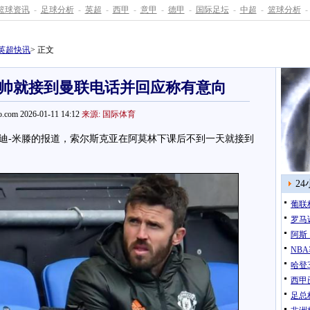
篮球资讯
-
足球分析
-
英超
-
西甲
-
意甲
-
德甲
-
国际足坛
-
中超
-
篮球分析
-
英超快讯
> 正文
帅就接到曼联电话并回应称有意向
.com 2026-01-11 14:12
来源: 国际体育
-米滕的报道，索尔斯克亚在阿莫林下课后不到一天就接到
2
葡联
罗马
阿斯
NB
哈登3
西甲
足总