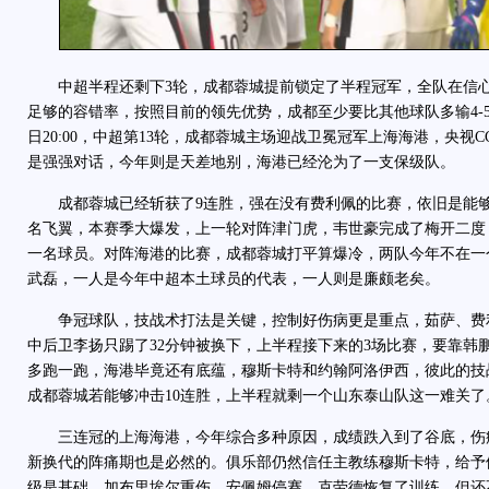
中超半程还剩下3轮，成都蓉城提前锁定了半程冠军，全队在信心
足够的容错率，按照目前的领先优势，成都至少要比其他球队多输4-5
日20:00，中超第13轮，成都蓉城主场迎战卫冕冠军上海海港，央视C
是强强对话，今年则是天差地别，海港已经沦为了一支保级队。
成都蓉城已经斩获了9连胜，强在没有费利佩的比赛，依旧是能够
名飞翼，本赛季大爆发，上一轮对阵津门虎，韦世豪完成了梅开二度
一名球员。对阵海港的比赛，成都蓉城打平算爆冷，两队今年不在一
武磊，一人是今年中超本土球员的代表，一人则是廉颇老矣。
争冠球队，技战术打法是关键，控制好伤病更是重点，茹萨、费
中后卫李扬只踢了32分钟被换下，上半程接下来的3场比赛，要靠韩
多跑一跑，海港毕竟还有底蕴，穆斯卡特和约翰阿洛伊西，彼此的技
成都蓉城若能够冲击10连胜，上半程就剩一个山东泰山队这一难关了
三连冠的上海海港，今年综合多种原因，成绩跌入到了谷底，伤
新换代的阵痛期也是必然的。俱乐部仍然信任主教练穆斯卡特，给予
级是基础。加布里埃尔重伤，安佩姆停赛，克劳德恢复了训练，但还