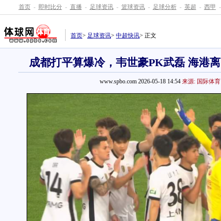
首页
-
即时比分
-
直播
-
足球资讯
-
篮球资讯
-
足球分析
-
英超
-
西甲
-
首页
>
足球资讯
>
中超快讯
> 正文
成都打平算爆冷，韦世豪PK武磊 海港离
www.spbo.com 2026-05-18 14:54
来源: 国际体育