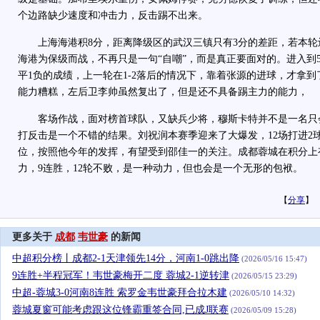
个边路缺少速度和冲击力，反击踢不出来。
上海海港积8分，距离降级区的武汉三镇只有3分的差距，若本轮
海港为保级而战，不再只是一句“自嘲”，而是真正要面对的。进入到
平1负的成绩，上一轮在1-2落后的情况下，靠着张源的进球，才拿
能力糟糕，左后卫李帅虽然复出了，但是还不具备踢主力的能力，
客场作战，面对榜首球队，又缺兵少将，穆斯卡特并不是一名只
打反击是一个不错的结果。刘祝润本赛季迎来了大爆发，12场打进2
位，按照他今年的发挥，有望受到邵佳一的关注。成都蓉城在积分上
力，9连胜，12轮不败，是一种动力，但也会是一个无形的包袱。
【
分享
】
更多关于
成都
韦世豪
的新闻
中超积分榜丨成都2-1天津领先14分，河南1-0跳出降
(2026/05/16 15:47)
9连胜+半程冠军！韦世豪梅开二度 蓉城2-1逆转津
(2026/05/15 23:29)
中超-蓉城3-0河南8连胜 索罗金韦世豪拜合拉木建
(2026/05/10 14:32)
蓉城夏窗可能考虑跟这位锋霸重签合同,已成J联赛
(2026/05/09 15:28)