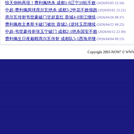
惊天倒钩再现！费利佩绝杀 成都1-0辽宁10轮不败
(2026/05/05 22:16)
中超-费利佩两球席尔瓦绝杀 成都3-2申花不败领跑
(2026/05/01 22:22)
席尔瓦传射韦世豪破门甘超直红 蓉城4-0浙江继续
(2026/04/26 08:37)
费利佩救主奥斯卡破门被吹 蓉城2-1逆转玉昆继续
(2026/04/22 09:22)
中超-韦世豪传射张玉宁破门 成都2-1绝杀国安不败
(2026/04/12 22:30)
费利佩生日夜戴帽席尔瓦传射 成都队5-1西海岸继
(2026/04/04 09:13)
Copyright 2003-NOW! © WWW