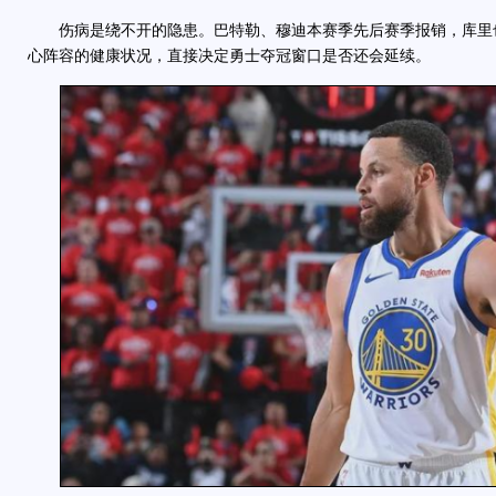
伤病是绕不开的隐患。巴特勒、穆迪本赛季先后赛季报销，库里
心阵容的健康状况，直接决定勇士夺冠窗口是否还会延续。