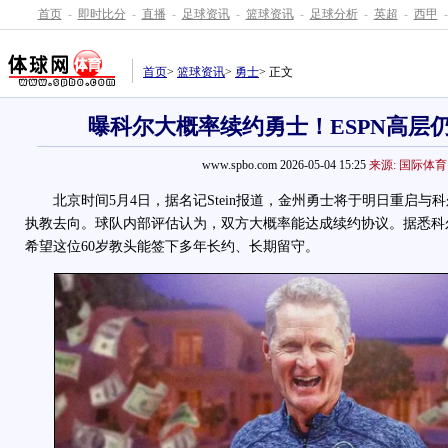
首页
-
即时比分
-
直播
-
足球资讯
-
篮球资讯
-
足球分析
-
英超
-
西甲
-
首页
>
篮球资讯
>
勇士
> 正文
曝科尔大概率续约勇士！ESPN高层
www.spbo.com 2026-05-04 15:25
来源: 国际体育
北京时间5月4日，据名记Stein报道，金州勇士将于明日重启与
执教去向。球队内部评估认为，双方大概率能达成续约协议。据悉科
希望这位60岁教头能签下多年长约、长期留守。