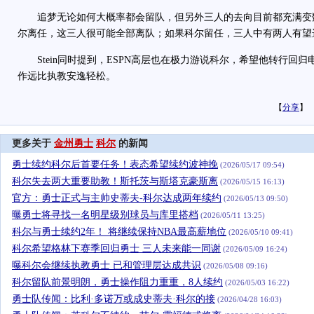
追梦无论如何大概率都会留队，但另外三人的去向目前都充满变
尔离任，这三人很可能全部离队；如果科尔留任，三人中有两人有望
Stein同时提到，ESPN高层也在极力游说科尔，希望他转行回
作远比执教安逸轻松。
【
分享
】
更多关于
金州勇士
科尔
的新闻
勇士续约科尔后首要任务！表态希望续约波神挽
(2026/05/17 09:54)
科尔失去两大重要助教！斯托茨与斯塔克豪斯离
(2026/05/15 16:13)
官方：勇士正式与主帅史蒂夫-科尔达成两年续约
(2026/05/13 09:50)
曝勇士将寻找一名明星级别球员与库里搭档
(2026/05/11 13:25)
科尔与勇士续约2年！ 将继续保持NBA最高薪地位
(2026/05/10 09:41)
科尔希望格林下赛季回归勇士 三人未来能一同谢
(2026/05/09 16:24)
曝科尔会继续执教勇士 已和管理层达成共识
(2026/05/08 09:16)
科尔留队前景明朗，勇士操作阻力重重，8人续约
(2026/05/03 16:22)
勇士队传闻：比利·多诺万或成史蒂夫·科尔的接
(2026/04/28 16:03)