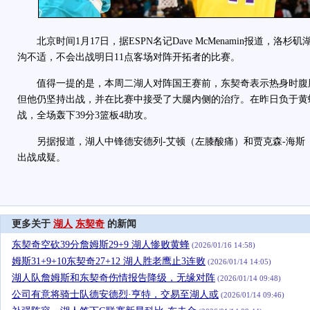
北京时间1月17日，据ESPN名记Dave McMenamin报道，洛杉
沟不适，不会出战明日11点客场对阵开拓者的比赛。
值得一提的是，本周二湖人对阵国王赛前，东契奇表示热身时腹股
但他仍坚持出战，并在比赛中接受了大腿内侧的治疗。在昨日负于黄
战，全场轰下39分3篮板4助攻。
另据报道，湖人中锋德安德列-艾顿（左膝酸痛）和贾克森-海斯
出战成疑。
更多关于
湖人
东契奇
的新闻
东契奇空砍39分詹姆斯29+9 湖人惨败黄蜂
(2026/01/16 14:58)
姆斯31+9+10东契奇27+12 湖人胜老鹰止3连败
(2026/01/14 14:05)
湖人队詹姆斯和东契奇伤情报告降级，无缘对阵
(2026/01/14 09:48)
公司有意将骑士队德安德烈·亨特，交易至湖人或
(2026/01/14 09:46)