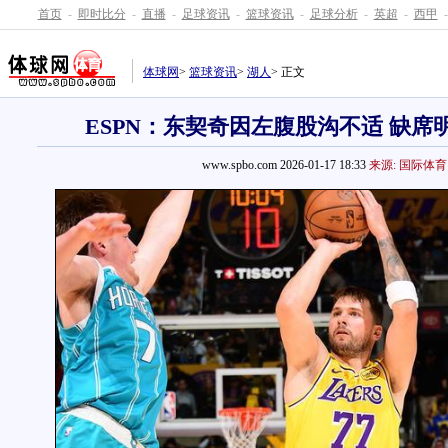
首页
-
即时比分
-
直播
-
足球资讯
-
篮球资讯
-
足球分析
-
英超
-
西甲
-
体球网
>
篮球资讯
>
湖人
> 正文
ESPN：东契奇因左腹股沟不适 缺席
www.spbo.com 2026-01-17 18:33
来源: 国际体育