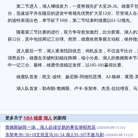
第二节进入，湖人继续发力，一度将领先扩大至28-26。雄鹿不
分，迅速追平并在随后的进攻中将领先优势扩大至12分。尽管湖人
的波特表现出色，单节砍下10分，第二节结束时雄鹿以61-52领先。
随着第三节比赛的进行，双方争夺愈加激烈，比分胶着。湖人的
获12分，其中包括两记三分球。然而，雄鹿依然掌握主动权，保持领先
进入最后一节，湖人逐渐找回状态，伺机反击，不仅追平比分，还
强势反扑，雄鹿在关键时刻稳住阵脚，缩小分差。湖人的詹姆斯本节
中一记三分。最终，雄鹿凭借稳定发挥，以105-101赢得比赛。
雄鹿队首发：凯文-波特、扬尼斯-阿德托昆博、AJ-格林、莱恩-
湖人队首发：勒布朗-詹姆斯、卢卡-东契奇、杰克-拉拉维亚、马库
更多关于
NBA
雄鹿
湖人
的新闻
詹姆斯缺阵一场，湖人必须交易的事实便昭然若
(2026/01/09 15:31)
东契奇38+10+10文班亚马16+14 湖人91-107不敌马刺
(2026/01/08 13:23)