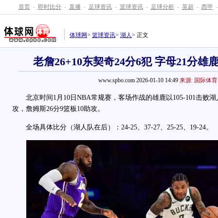
首页
-
即时比分
-
直播
-
足球资讯
-
篮球资讯
-
足球分析
-
英超
-
西甲
-
体球网
>
篮球资讯
>
湖人
> 正文
老詹26+10东契奇24分6犯 字母21分
www.spbo.com 2026-01-10 14:49
来源: 国际体育
北京时间1月10日NBA常规赛，客场作战的雄鹿以105-101击败湖人
攻，詹姆斯26分9篮板10助攻。
全场具体比分（湖人队在后）：24-25、37-27、25-25、19-24。