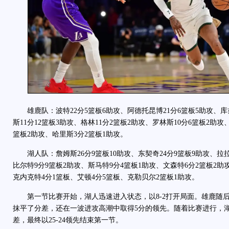
雄鹿队：波特22分5篮板6助攻、阿德托昆博21分6篮板5助攻、库兹
斯11分12篮板3助攻、格林11分2篮板2助攻、罗林斯10分6篮板2助攻
篮板2助攻、哈里斯3分2篮板1助攻。
湖人队：詹姆斯26分9篮板10助攻、东契奇24分9篮板9助攻、拉拉
比尔特9分9篮板2助攻、斯马特9分4篮板1助攻、文森特6分2篮板2助
克内克特4分1篮板、艾顿4分5篮板、克勒贝尔2篮板1助攻。
第一节比赛开始，湖人迅速进入状态，以8-2打开局面。雄鹿随
抹平了分差，还在一波进攻高潮中取得5分的领先。随着比赛进行，
差，最终以25-24领先结束第一节。