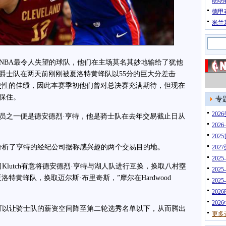
胡明
德甲
米兰
BA最令人失望的球队，他们在主场莫名其妙地输给了犹他
而爵士队在两天前刚刚被夏洛特黄蜂队以55分的巨大分差击
了历史性的佳绩，因此本赛季初他们曾对总决赛充满期待，但现在
保住。
专
20
之一便是德安德烈·亨特，他是骑士队在去年交易截止日从
202
202
分析了亨特的经纪公司据称感兴趣的两个交易目的地。
202
202
utch有意将德安德烈·亨特与湖人队进行互换，换取八村塁
202
特黄蜂队，换取迈尔斯·布里奇斯，”摩尔在Hardwood
202
202
202
以让骑士队的薪资空间降至第二轮选秀名单以下，从而腾出
更多