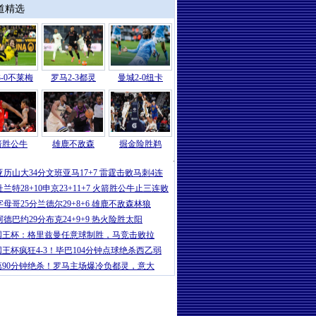
道精选
-0不莱梅
罗马2-3都灵
曼城2-0纽卡
箭胜公牛
雄鹿不敌森
掘金险胜鹈
国际
|
NBA最新排名出炉！湖人重回第
亚历山大34分文班亚马17+7 雷霆击败马刺4连
杜兰特28+10申京23+11+7 火箭胜公牛止三连败
字母哥25分兰德尔29+8+6 雄鹿不敌森林狼
阿德巴约29分布克24+9+9 热火险胜太阳
国王杯：格里兹曼任意球制胜，马竞击败拉
国王杯疯狂4-3！毕巴104分钟点球绝杀西乙弱
第90分钟绝杀！罗马主场爆冷负都灵，意大