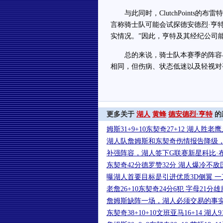
与此同时，ClutchPoints的布雷特
言称骑士队可能会试探德安德烈·亨特（D
实情况。”因此，亨特及其经纪公司
总的来说，骑士队本赛季的阵容与
相同，但伤病、状态低迷以及轻视对
更多关于
湖人
黄蜂
德安德烈·亨特
的
姆斯31+9+10东契奇27+12 湖人胜老
湖人队詹姆斯和东契奇伤情报告降级
补强阵容，湖人签下G联赛新星科比·
东契奇42分德罗赞32分 湖人爆冷不敌
曝湖人首要目标是引进优质3D侧翼 
老詹26+10东契奇24分6犯 字母21
詹姆斯缺阵一场，湖人必须交易的事
东契奇38+10+10文班亚马16+14 湖人9