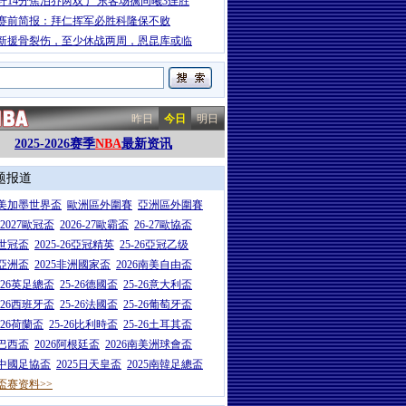
轩14分焦泊乔两双 广东客场擒同曦3连胜
赛前简报：拜仁挥军必胜科隆保不败
新援骨裂伤，至少休战两周，恩昆库或临
昨日
今日
明日
2025-2026赛季
NBA
最新资讯
题报道
26美加墨世界盃
歐洲區外圍賽
亞洲區外圍賽
6-2027歐冠盃
2026-27歐霸盃
26-27歐協盃
5世冠盃
2025-26亞冠精英
25-26亞冠乙级
7亞洲盃
2025非洲國家盃
2026南美自由盃
5-26英足總盃
25-26德國盃
25-26意大利盃
5-26西班牙盃
25-26法國盃
25-26葡萄牙盃
5-26荷蘭盃
25-26比利時盃
25-26土耳其盃
6巴西盃
2026阿根廷盃
2026南美洲球會盃
6中國足協盃
2025日天皇盃
2025南韓足總盃
盃赛资料>>