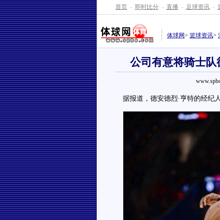
首页
-
即时比分
-
直播
-
足球资讯
-
体球网
>
篮球资讯
>
公司有意将骑士队
www.spbo
据报道，德安德烈·亨特的经纪人