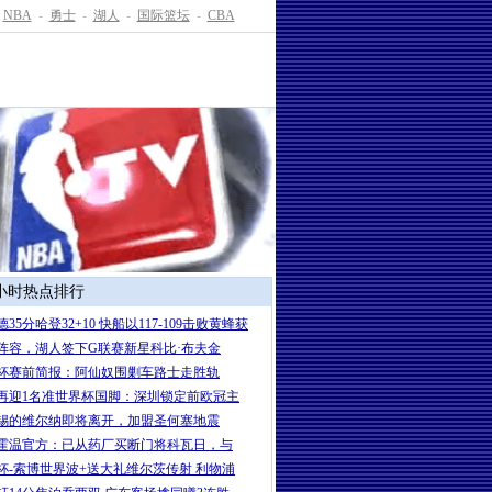
NBA
-
勇士
-
湖人
-
国际篮坛
-
CBA
4小时热点排行
35分哈登32+10 快船以117-109击败黄蜂获
阵容，湖人签下G联赛新星科比·布夫金
杯赛前简报：阿仙奴围剿车路士走胜轨
再迎1名准世界杯国脚：深圳锁定前欧冠主
锡的维尔纳即将离开，加盟圣何塞地震
霍温官方：已从药厂买断门将科瓦日，与
杯-索博世界波+送大礼维尔茨传射 利物浦