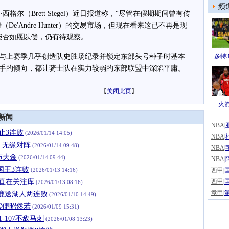
频
·西格尔（Brett Siegel）近日报道称，“尽管在假期期间曾有传
e'Andre Hunter）的交易市场，但现在看来这已不再是现
能否如愿以偿，仍有待观察。
上赛季几乎创造队史胜场纪录并锁定东部头号种子时基本
多特3
手的倾向，都让骑士队在实力较弱的东部联盟中深陷平庸。
【
关闭此页
】
火
新闻
NBA
|
鹰止3连败
(2026/01/14 14:05)
NBA
|
，无缘对阵
(2026/01/14 09:48)
NBA
|
布夫金
(2026/01/14 09:44)
NBA
|
国王3连败
(2026/01/13 14:16)
西甲
|
一直在关注库
西甲
|
(2026/01/13 08:16)
意甲
|
分雄鹿送湖人两连败
(2026/01/10 14:49)
实便昭然若
(2026/01/09 15:31)
1-107不敌马刺
(2026/01/08 13:23)