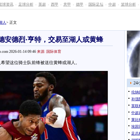
篮球资讯
-
足球分析
-
英超
-
西甲
-
意甲
-
德甲
-
国际足坛
-
中超
-
篮球分析
-
湖人
> 正文
德安德烈·亨特，交易至湖人或黄蜂
.com 2026-01-14 09:46
来源: 国际体育
希望这位骑士队前锋被送往黄蜂或湖人。
2
伦纳德
补强
英联
中超
莱比
埃因
足总