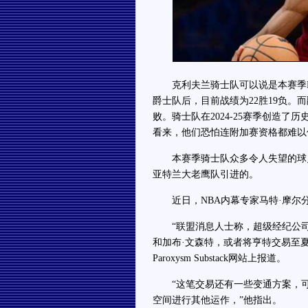
克利夫兰骑士队可以说是本赛季N
爵士队后，目前战绩为22胜19负。
败。骑士队在2024-25赛季创造
看来，他们恐怕连附加赛资格都难以
本赛季骑士队众多令人失望的球员
亚特兰大老鹰队引进的。
近日，NBA内幕专家马特·摩尔
“联盟消息人士称，超级经纪公司Kl
和加布·文森特，或者将亨特交易至夏洛
Paroxysm Substack网站上报道。
“这笔交易还有一些变通方案，可
空间进行其他运作，”他指出。