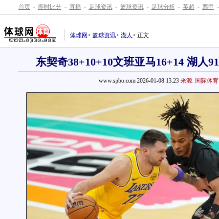
首页
-
即时比分
-
直播
-
足球资讯
-
篮球资讯
-
足球分析
-
英超
-
西甲
-
体球网
>
篮球资讯
>
湖人
> 正文
东契奇38+10+10文班亚马16+14 湖人9
www.spbo.com 2026-01-08 13:23
来源: 国际体育