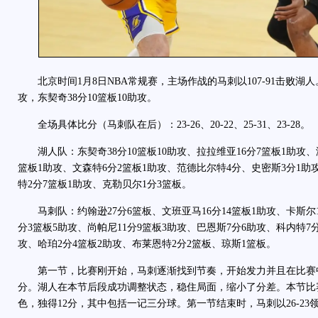
北京时间1月8日NBA常规赛，主场作战的马刺以107-91击败湖人。
攻，东契奇38分10篮板10助攻。
全场具体比分（马刺队在后）：23-26、20-22、25-31、23-28。
湖人队：东契奇38分10篮板10助攻、拉拉维亚16分7篮板1助攻、海
篮板1助攻、文森特6分2篮板1助攻、范德比尔特4分、史密斯3分1助
特2分7篮板1助攻、克勒贝尔1分3篮板。
马刺队：约翰逊27分6篮板、文班亚马16分14篮板1助攻、卡斯尔1
分3篮板5助攻、尚帕尼11分9篮板3助攻、巴恩斯7分6助攻、科内特7
攻、哈珀2分4篮板2助攻、布莱恩特2分2篮板、琼斯1篮板。
第一节，比赛刚开始，马刺逐渐找到节奏，开始发力并且在比赛中
分。湖人在本节后段成功调整状态，稳住局面，缩小了分差。本节比
色，独得12分，其中包括一记三分球。第一节结束时，马刺以26-23