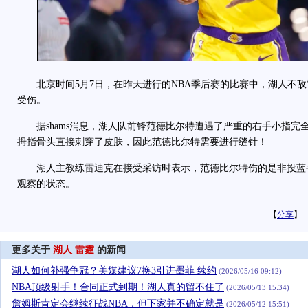
北京时间5月7日，在昨天进行的NBA季后赛的比赛中，湖人不敌
受伤。
据shams消息，湖人队前锋范德比尔特遭遇了严重的右手小指完
拇指骨头直接刺穿了皮肤，因此范德比尔特需要进行缝针！
湖人主教练雷迪克在接受采访时表示，范德比尔特伤的是非投蓝
观察的状态。
【
分享
】
更多关于
湖人
雷霆
的新闻
湖人如何补强争冠？美媒建议7换3引进墨菲 续约
(2026/05/16 09:12)
NBA顶级射手！合同正式到期！湖人真的留不住了
(2026/05/13 15:34)
詹姆斯肯定会继续征战NBA，但下家并不确定就是
(2026/05/12 15:51)