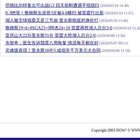
范德比尔特复出可出战G3 四天前刚遭遇手指脱臼
(2026/05/10 14:38)
0-3绝境！詹姆斯生涯曾3次被4-0横扫 被雷霆打出新
(2026/05/10 11:47)
湖人被无情戏耍又是三节崩 里夫斯彻底把身价打
(2026/05/10 11:46)
詹姆斯19+6+8SGA23+9阿杰24+10 雷霆再胜湖人总分3-0
(2026/05/10 11:4
亚历山大22分里夫斯31分 雷霆大胜湖人总分2-0
(2026/05/08 12:36)
东契奇：医生告诉我需八周恢复 情况每天都在好
(2026/05/07 09:11)
灾难级表现！里夫斯16中3 或损失千万美元大合同
(2026/05/06 11:18)
Copyright 2003-NOW! © WWW