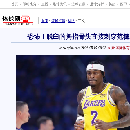
首页
-
即时比分
-
直播
-
足球资讯
-
篮球资讯
-
足球分析
-
英超
-
西甲
-
首页
>
篮球资讯
>
湖人
> 正文
恐怖！脱臼的拇指骨头直接刺穿范德
www.spbo.com 2026-05-07 09:23
来源: 国际体育