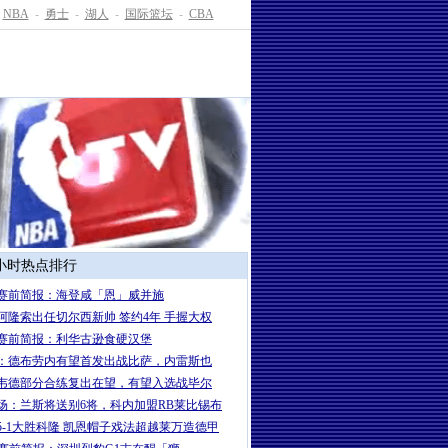
NBA
-
勇士
-
湖人
-
国际篮坛
-
CBA
4小时热点排行
赛前简报：海登咸「恩」威并施
岁阿隆索出任切尔西新帅 签约4年 手握大权
赛前简报：利华古逊食硬汉堡
：德布劳内有望首发出战比萨，内雷斯也
韦德部分合练复出在望，有望入选战毕尔
场：兰斯将送别6将，科内加盟RB莱比锡布
5-1大胜科隆 凯恩帽子戏法超越莱万造德甲