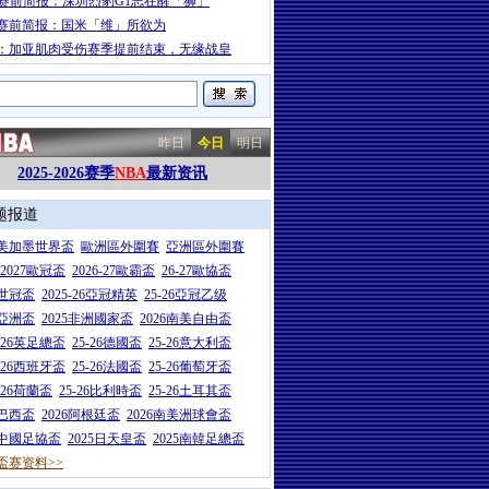
A赛前简报：深圳烈豹G1志在醒「狮」
赛前简报：国米「维」所欲为
：加亚肌肉受伤赛季提前结束，无缘战皇
昨日
今日
明日
2025-2026赛季
NBA
最新资讯
题报道
26美加墨世界盃
歐洲區外圍賽
亞洲區外圍賽
6-2027歐冠盃
2026-27歐霸盃
26-27歐協盃
5世冠盃
2025-26亞冠精英
25-26亞冠乙级
7亞洲盃
2025非洲國家盃
2026南美自由盃
5-26英足總盃
25-26德國盃
25-26意大利盃
5-26西班牙盃
25-26法國盃
25-26葡萄牙盃
5-26荷蘭盃
25-26比利時盃
25-26土耳其盃
6巴西盃
2026阿根廷盃
2026南美洲球會盃
6中國足協盃
2025日天皇盃
2025南韓足總盃
盃赛资料>>