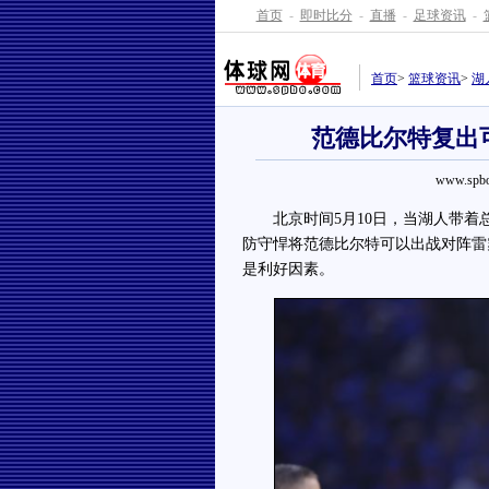
首页
-
即时比分
-
直播
-
足球资讯
-
首页
>
篮球资讯
>
湖
范德比尔特复出
www.spbo
北京时间5月10日，当湖人带着总
防守悍将范德比尔特可以出战对阵雷
是利好因素。