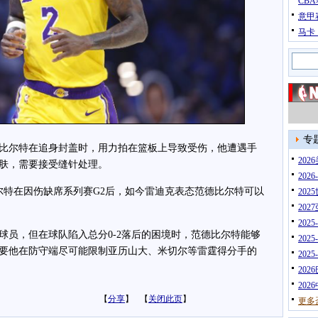
CB
意甲
马卡
专
尔特在追身封盖时，用力拍在篮板上导致受伤，他遭遇手
20
肤，需要接受缝针处理。
202
特在因伤缺席系列赛G2后，如今雷迪克表态范德比尔特可以
202
202
202
，但在球队陷入总分0-2落后的困境时，范德比尔特能够
202
要他在防守端尽可能限制亚历山大、米切尔等雷霆得分手的
202
202
202
【
分享
】 【
关闭此页
】
更多