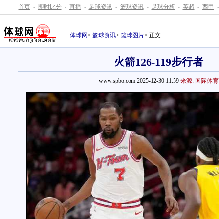
首页
-
即时比分
-
直播
-
足球资讯
-
篮球资讯
-
足球分析
-
英超
-
西甲
-
体球网
>
篮球资讯
>
篮球图片
> 正文
火箭126-119步行者
www.spbo.com 2025-12-30 11:59
来源: 国际体育