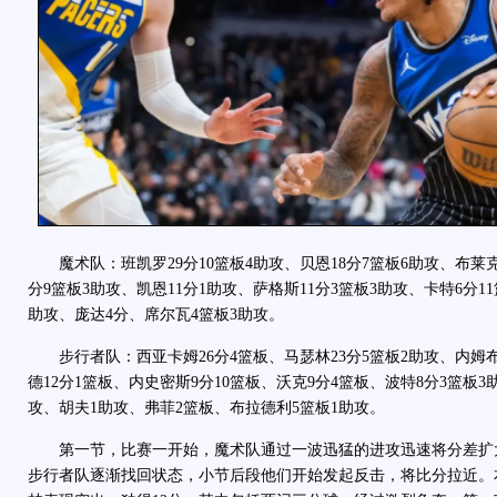
魔术队：班凯罗29分10篮板4助攻、贝恩18分7篮板6助攻、布莱克1
分9篮板3助攻、凯恩11分1助攻、萨格斯11分3篮板3助攻、卡特6分1
助攻、庞达4分、席尔瓦4篮板3助攻。
步行者队：西亚卡姆26分4篮板、马瑟林23分5篮板2助攻、内姆布
德12分1篮板、内史密斯9分10篮板、沃克9分4篮板、波特8分3篮板3
攻、胡夫1助攻、弗菲2篮板、布拉德利5篮板1助攻。
第一节，比赛一开始，魔术队通过一波迅猛的进攻迅速将分差扩大
步行者队逐渐找回状态，小节后段他们开始发起反击，将比分拉近。