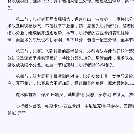
林表现突出，独得12分，其中包括两记三分球。经过激烈争夺，第一节
先。
第二节，步行者开局表现强势，迅速打出一波攻势，一度将比分领先
术队及时调整状态，不仅抹平了差距，还一度领先步行者7分。随着
缩小分差，继续展开追逐攻势。本节，步行者的西亚卡姆表现优异，
球，而魔术的凯恩也不甘示弱，拿下11分，包括一记三分球。至本节结
第三节，比赛进入到较量的高潮部分。步行者队在此节开始时逐
效进攻迅速追平并实现反超，将比分领先10分。尽管如此，魔术队
进攻成功缩小分差。在这一节结束时，步行者以95-94领先。
第四节，双方展开了最激烈的对决，比分交替上升，竞争异常胶
夺，互不相让，比赛悬念不断加剧。经过四节的角逐，魔术最终以112
魔术队首发：保罗-班凯罗、戴斯蒙德-贝恩、安东尼-布莱克、杰伦
步行者队首发：帕斯卡尔-西亚卡姆、本尼迪克特-马瑟林、安德鲁
翰尼-弗菲