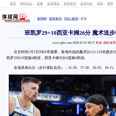
首页
-
即时比分
-
直播
-
足球资讯
-
篮球资讯
-
足球分析
-
英超
-
西甲
-
体球网
>
篮球资讯
>
NBA-诸强
> 正文
班凯罗29+10西亚卡姆26分 魔术送
www.spbo.com 2026-01-01 08:37
来源: 国际体育
北京时间1月1日NBA常规赛，客场作战的魔术以112-110击败步
凯罗29分10篮板4助攻，西亚卡姆26分4篮板0助攻。
全场具体比分（步行者队在后）：31-28、37-38、26-29、18-15