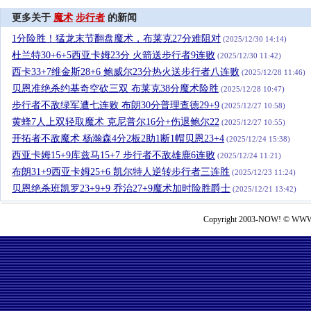
更多关于
魔术
步行者
的新闻
1分险胜！猛龙末节翻盘魔术，布莱克27分难阻对
(2025/12/30 14:14)
杜兰特30+6+5西亚卡姆23分 火箭送步行者9连败
(2025/12/30 11:42)
西卡33+7维金斯28+6 鲍威尔23分热火送步行者八连败
(2025/12/28 11:46)
贝恩准绝杀约基奇空砍三双 布莱克38分魔术险胜
(2025/12/28 10:47)
步行者不敌绿军遭七连败 布朗30分普理查德29+9
(2025/12/27 10:58)
黄蜂7人上双轻取魔术 克尼普尔16分+伤退鲍尔22
(2025/12/27 10:55)
开拓者不敌魔术 杨瀚森4分2板2助1断1帽贝恩23+4
(2025/12/24 15:38)
西亚卡姆15+9库兹马15+7 步行者不敌雄鹿6连败
(2025/12/24 11:21)
布朗31+9西亚卡姆25+6 凯尔特人逆转步行者三连胜
(2025/12/23 11:24)
贝恩绝杀班凯罗23+9+9 乔治27+9魔术加时险胜爵士
(2025/12/21 13:42)
Copyright 2003-NOW! © WWW