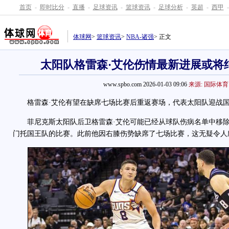
首页
-
即时比分
-
直播
-
足球资讯
-
篮球资讯
-
足球分析
-
英超
-
西甲
-
体球网
>
篮球资讯
>
NBA-诸强
> 正文
太阳队格雷森·艾伦伤情最新进展或将
www.spbo.com 2026-01-03 09:06
来源: 国际体育
格雷森·艾伦有望在缺席七场比赛后重返赛场，代表太阳队迎战
菲尼克斯太阳队后卫格雷森·艾伦可能已经从球队伤病名单中移除
门托国王队的比赛。此前他因右膝伤势缺席了七场比赛，这无疑令人