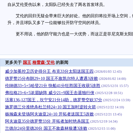
自从艾伦受伤以来，太阳队已经失去了两名首发球员。
艾伦的回归无疑会带来巨大的好处。他的回归将拉开场上空间，
升，并且球队又多了一位能够拉开防守空间的球员。
更不用说，他的防守能力也是一大优势，而这正是菲尼克斯太阳
更多关于
国王
格雷森·艾伦
的新闻
威少加冕控卫历史得分王 布克33分太阳送国王四
(2026/01/03 12:43)
德罗赞25分布朗29+10 国王不敌凯尔特人遭遇3连败
(2026/01/02 14:00)
伦纳德33+5+5哈登21分 快船41分狂胜国王收获5连胜
(2025/12/31 15:57)
弗拉格23+6+5浓眉缺阵 威少21+9国王击退独行侠
(2025/12/28 10:51)
活塞136-127国王，坎宁安21分14助，德罗赞空砍37分
(2025/12/24 13:59)
施罗德三分准绝杀杜兰特24+10 国王加时逆转火箭
(2025/12/22 14:10)
杨瀚森未登场阿夫迪亚24+10 开拓者送国王5连败
(2025/12/21 13:45)
阿夫迪亚35分德罗赞33分 开拓者加时绝杀国王
(2025/12/19 14:34)
兰德尔24分里德20分 国王不敌森林狼遭3连败
(2025/12/15 11:00)