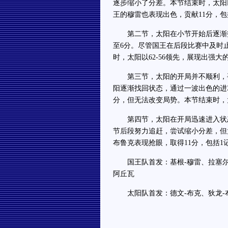
逐步缩小了分差。本节结束时，太阳以
王的穆雷也表现出色，贡献11分，包
第二节，太阳在小节开始后逐渐找
至6分。尽管国王在后段比赛中及时
时，太阳以62-56领先，展现出强
第三节，太阳的开局并不顺利，手
阳逐渐找回状态，通过一波出色的进
分，但无法改变局势。本节结束时，太
第四节，太阳在开局迅速进入状态
节后段努力追赶，尝试缩小分差，但
布鲁克表现抢眼，取得11分，包括1记
国王队首发：基根-穆雷、拉塞尔-
阿丘瓦
太阳队首发：德文-布克、狄龙-布