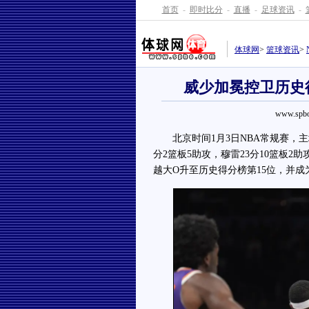
首页
-
即时比分
-
直播
-
足球资讯
-
体球网
>
篮球资讯
>
威少加冕控卫历史
www.spbo
北京时间1月3日NBA常规赛，主场作
分2篮板5助攻，穆雷23分10篮板2
越大O升至历史得分榜第15位，并成