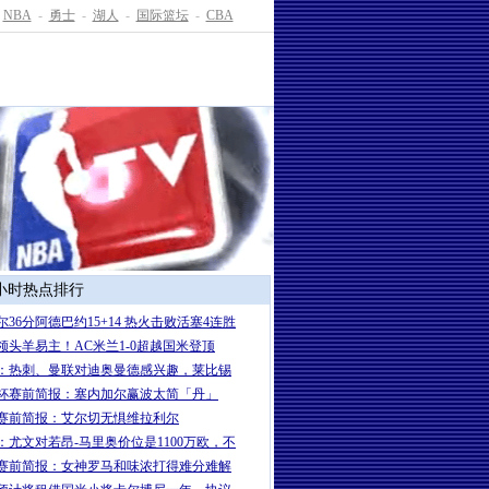
NBA
-
勇士
-
湖人
-
国际篮坛
-
CBA
4小时热点排行
尔36分阿德巴约15+14 热火击败活塞4连胜
领头羊易主！AC米兰1-0超越国米登顶
：热刺、曼联对迪奥曼德感兴趣，莱比锡
杯赛前简报：塞内加尔赢波太简「丹」
赛前简报：艾尔切无惧维拉利尔
：尤文对若昂-马里奥价位是1100万欧，不
赛前简报：女神罗马和味浓打得难分难解