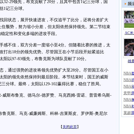
32-29领先，布克贡献了20分，且其中包含1记三分球，国
频
括1记三分球。
回状态，展开快速进攻，不仅追平了比分，还将分差扩大
止住颓势，努力缩小分差，但太阳依然保持领先。第二节结束
AC米
大的稳定性和变化多端的进攻手段。
感不佳，双方分差一度缩小至4分。但随着比赛的推进，太
攻打出18分的领先优势。尽管国王在小节后段开始紧追比
阳以97-83领先，布鲁克斯为球队贡献了10分。
雄
，通过强势的进攻将领先优势扩大至28分。尽管国王在小
NBA
|
太阳的领先依然保持到最后阶段。本节结束时，国王的威斯
NBA
|
三分球。最终，太阳以129-102赢得比赛，稳住了胜局。
NBA
|
意甲
|
威斯布鲁克、德马尔-德罗赞、马克西姆-雷诺、普雷希乌斯-
NBA
|
NBA
|
英超
|
鲁克斯、马克-威廉姆斯、科林-吉莱斯皮、罗伊斯-奥尼尔
【
关闭此页
】