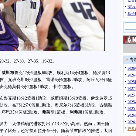
竞赛
NB
马卡
专
27-30、27-35、19-32。
20
斯布鲁克17分9篮板6助攻、埃利斯14分4篮板、德罗赞13
202
助攻、尤班克斯8分2篮板、雷诺6分5篮板2助攻、阿丘瓦3分6篮
202
麦克德莫特3分1篮板1助攻、卡特1篮板。
202
202
鲁克斯18分2篮板1助攻、威廉姆斯15分9篮板、伊戈达罗15
202
5助攻、布耶12分6篮板1助攻、奥尼尔7分5篮板3助攻、古德温
202
、邓恩3分4篮板2助攻、弗莱明1篮板、利弗斯1篮板1助攻。
202
202
，凭借精确的进攻打出了13-8的小高潮。然而，国王随
更多
平了比分，还将差距拉开至6分。随着节末阶段的推进，太阳