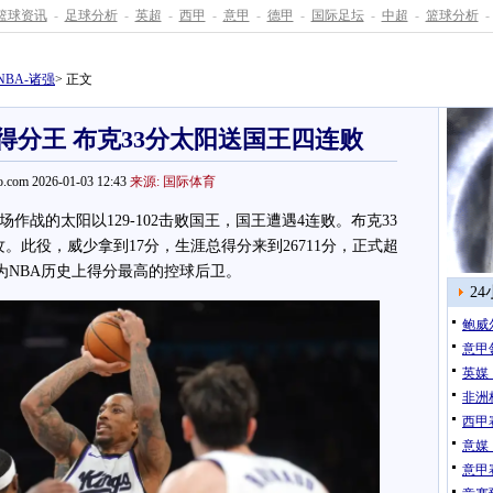
篮球资讯
-
足球分析
-
英超
-
西甲
-
意甲
-
德甲
-
国际足坛
-
中超
-
篮球分析
-
NBA-诸强
> 正文
得分王 布克33分太阳送国王四连败
.com 2026-01-03 12:43
来源: 国际体育
战的太阳以129-102击败国王，国王遭遇4连败。布克33
助攻。此役，威少拿到17分，生涯总得分来到26711分，正式超
为NBA历史上得分最高的控球后卫。
2
鲍威
意甲
英媒
非洲
西甲
意媒
意甲