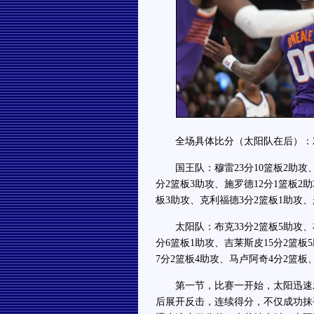
全场具体比分（太阳队在后）：29-32、
国王队：穆雷23分10篮板2助攻、威
分2篮板3助攻、施罗德12分1篮板2
板3助攻、克利福德3分2篮板1助攻、
太阳队：布克33分2篮板5助攻、布
分6篮板1助攻、吉莱斯皮15分2篮板
7分2篮板4助攻、马卢阿奇4分2篮板
第一节，比赛一开始，太阳迅速发力
后展开反击，连续得分，不仅成功抹