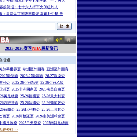
预计将租借国米小将卡尔博尼一年，协议
A赛前简报：七十六人挥军火併纽约人
报：皇马认可阿隆索提议 夏窗补中场 曾
昨日
今日
明日
2025-2026赛季
NBA
最新资讯
题报道
26美加墨世界盃
歐洲區外圍賽
亞洲區外圍賽
6-2027歐冠盃
2026-27歐霸盃
26-27歐協盃
5世冠盃
2025-26亞冠精英
25-26亞冠乙级
7亞洲盃
2025非洲國家盃
2026南美自由盃
5-26英足總盃
25-26德國盃
25-26意大利盃
5-26西班牙盃
25-26法國盃
25-26葡萄牙盃
5-26荷蘭盃
25-26比利時盃
25-26土耳其盃
6巴西盃
2026阿根廷盃
2026南美洲球會盃
6中國足協盃
2025日天皇盃
2025南韓足總盃
盃赛资料>>