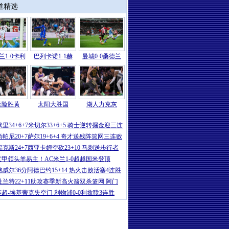
道精选
兰1-0卡利
巴列卡诺1-1赫
曼城0-0桑德兰
鹿险胜黄
太阳大胜国
湖人力克灰
NBA
|
奥孔古23+9布伦森24分 约翰逊
默里34+6+7米切尔33+6+5 骑士逆转掘金迎三连
尚帕尼20+7萨尔19+6+4 奇才送残阵篮网三连败
福克斯24+7西亚卡姆空砍23+10 马刺送步行者
意甲领头羊易主！AC米兰1-0超越国米登顶
鲍威尔36分阿德巴约15+14 热火击败活塞4连胜
杜兰特22+11助攻赛季新高火箭双杀篮网 阿门
英超-埃基蒂克失空门 利物浦0-0利兹联3连胜