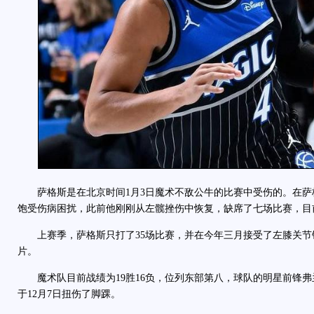
萨格斯是在北京时间1月3日魔术不敌公牛的比赛中受伤的。在萨格
饱受伤病困扰，此前他刚刚从左髋挫伤中恢复，缺席了七场比赛，目
上赛季，萨格斯只打了35场比赛，并在今年三月接受了左膝关节
片。
魔术队目前战绩为19胜16负，位列东部第八，球队的明星前锋弗
于12月7日扭伤了脚踝。