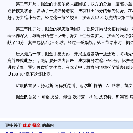
第二节开局，掘金的手感依然未能回暖，双方的分差一度缩小至1
逐步恢复状态，发动了一波强势进攻，成功打出15分的领先优势。
赶，努力缩小分差。经过这一节的较量，掘金以62-52领先结束第二
第三节刚开始，掘金的状态逐渐回升，强势开局很快扭转局面，将
着比赛深入，雄鹿开始进行反击，努力止住分差扩大。掘金的沃特森
献了10分，其中包括2记三分球。经过一番激战，第三节结束时，掘金以
进入最后一节，掘金手感火热，开局迅速发动一波进攻，将领先优
鹿并未就此放弃，随后展开强力反击，成功将分差缩小至2分。比赛
进攻节奏，逐渐再度扩大优势。在本节中，雄鹿的阿德托昆博表现出
以108-104赢下这场比赛。
雄鹿队首发：扬尼斯-阿德托昆博、迈尔斯-特纳、AJ-格林、凯文
掘金队首发：阿隆-戈登、佩顿-沃特森、杰伦-皮克特、斯宾塞-琼
更多关于
雄鹿
掘金
的新闻