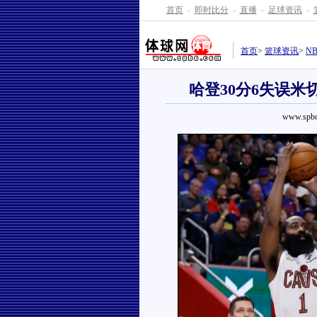
首页
-
即时比分
-
直播
-
足球资讯
-
首页
>
篮球资讯
>
N
哈登30分6失误米切
www.spbo