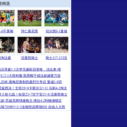
道精选
-0不莱梅
拜仁慕尼黑
切尔西0-1曼城
刺淘汰森
活塞胜骑士
骑士117-113活
德甲
|
弗赖堡4-1大胜RB莱比锡，金特
勒沃库森1-1汉堡无缘欧冠资格，法比奥-维
拜仁5-1大胜科隆 凯恩帽子戏法超越莱万造
足总杯-塞梅尼奥制胜裁判引争议 曼城1-0切
重返西决！文班19+6卡斯尔32+11 马刺4-2淘汰
进入抢七战！哈登23+7坎宁安21+8 活塞胜骑士
英超-范迪克两球难救主 维拉4-2利物浦锁定
韩旭7分钟3+2+2全能拒连两场0分 自由人大胜