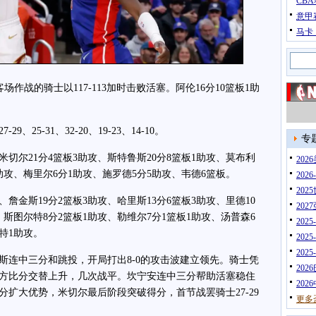
CB
意甲
马卡
作战的骑士以117-113加时击败活塞。阿伦16分10篮板1助
5-31、32-20、19-23、14-10。
专
切尔21分4篮板3助攻、斯特鲁斯20分8篮板1助攻、莫布利
20
板1助攻、梅里尔6分1助攻、施罗德5分5助攻、韦德6篮板。
202
202
金斯19分2篮板3助攻、哈里斯13分6篮板3助攻、里德10
202
、斯图尔特8分2篮板1助攻、勒维尔7分1篮板1助攻、汤普森6
202
特1助攻。
202
202
中三分和跳投，开局打出8-0的攻击波建立领先。骑士凭
202
方比分交替上升，几次战平。坎宁安连中三分帮助活塞稳住
202
扩大优势，米切尔最后阶段突破得分，首节战罢骑士27-29
更多