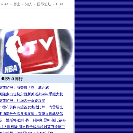
NBA
-
勇士
-
湖人
-
国际篮坛
-
CBA
4小时热点排行
赛前简报：海登咸「恩」威并施
岁阿隆索出任切尔西新帅 签约4年 手握大权
赛前简报：利华古逊食硬汉堡
：德布劳内有望首发出战比萨，内雷斯也
韦德部分合练复出在望，有望入选战毕尔
场：兰斯将送别6将，科内加盟RB莱比锡布
5-1大胜科隆 凯恩帽子戏法超越莱万造德甲