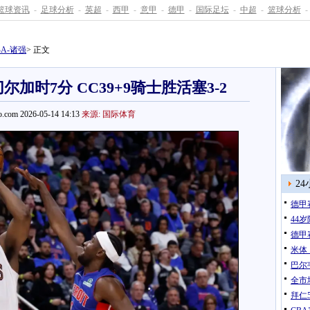
篮球资讯
-
足球分析
-
英超
-
西甲
-
意甲
-
德甲
-
国际足坛
-
中超
-
篮球分析
-
BA-诸强
> 正文
尔加时7分 CC39+9骑士胜活塞3-2
.com 2026-05-14 14:13
来源: 国际体育
2
德甲
44
德甲
米体
巴尔
全市
拜仁