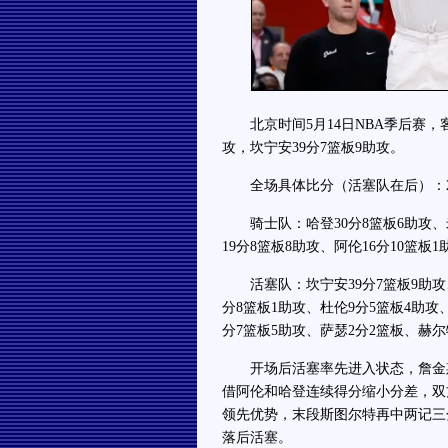
北京时间5月14日NBA季后赛，客场
攻，坎宁安39分7篮板9助攻。
全场具体比分（活塞队在后）：27-29、2
骑士队：哈登30分8篮板6助攻、米
19分8篮板8助攻、阿伦16分10篮
活塞队：坎宁安39分7篮板9助攻、詹
分8篮板1助攻、杜伦9分5篮板4助攻
分7篮板5助攻、萨瑟2分2篮板、赫尔
开场后活塞率先进入状态，詹金斯连
借阿伦和哈登连续得分缩小分差，双
领先优势，末段斯图尔特再中两记三分
落后活塞。