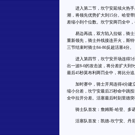
进入第二节，坎宁安延续火热手感，
潮，将领先优势扩大到15分。哈登
差缩小到个位数。坎宁安两罚全中，半
易边再战，双方陷入拉锯，骑士连
重新领先，骑士外线接连开火，斯特
三节结束时骑士84-80反超活塞4分。
进入第四节，坎宁安开场连得5分
出一波8-0的攻击波，将分差扩大
最后45秒莫布利两罚全中，将比分追
加时赛中，骑士开局连得4分建立
缩小分差，坎宁安最后25秒命中跳
全中拉开分差。活塞最后时刻里德突破
骑士队首发：詹姆斯-哈登、多诺万
活塞队首发：凯德-坎宁安、丹尼斯