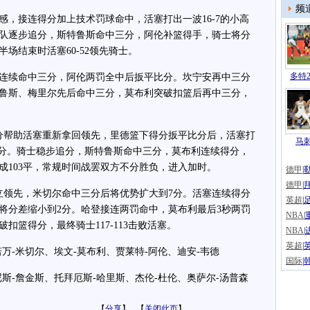
频
接连得分加上技术罚球命中，活塞打出一波16-7的小高
带队逐步追分，斯特鲁斯命中三分，阿伦补篮得手，骑士将分
场结束时活塞60-52领先骑士。
多特2
续命中三分，阿伦两罚全中后扳平比分。坎宁安再中三分
鲁斯、梅里尔先后命中三分，莫布利突破扣篮后再中三分，
帮助活塞重新拿回领先，里德篮下得分扳平比分后，活塞打
马
到9分。骑士稳步追分，斯特鲁斯命中三分，莫布利连续得分，
成103平，常规时间战罢双方不分胜负，进入加时。
德甲
|
德甲
|
领先，米切尔命中三分后将优势扩大到7分。活塞连续得分
英超
|
投将分差缩小到2分。哈登接连两罚命中，莫布利最后3秒两罚
NBA
|
扣篮得分，最终骑士117-113击败活塞。
NBA
|
英超
|
-米切尔、埃文-莫布利、贾莱特-阿伦、迪安-韦德
国际
|
-詹金斯、托拜厄斯-哈里斯、杰伦-杜伦、奥萨尔-汤普森
【
分享
】 【
关闭此页
】