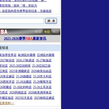
A赛前简报：深圳烈豹G1志在醒「狮」
赛前简报：国米「维」所欲为
：加亚肌肉受伤赛季提前结束，无缘战皇
昨日
今日
明日
2025-2026赛季
NBA
最新资讯
题报道
26美加墨世界盃
歐洲區外圍賽
亞洲區外圍賽
6-2027歐冠盃
2026-27歐霸盃
26-27歐協盃
5世冠盃
2025-26亞冠精英
25-26亞冠乙级
7亞洲盃
2025非洲國家盃
2026南美自由盃
5-26英足總盃
25-26德國盃
25-26意大利盃
5-26西班牙盃
25-26法國盃
25-26葡萄牙盃
5-26荷蘭盃
25-26比利時盃
25-26土耳其盃
6巴西盃
2026阿根廷盃
2026南美洲球會盃
6中國足協盃
2025日天皇盃
2025南韓足總盃
盃赛资料>>