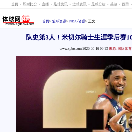
首页
-
即时比分
-
直播
-
足球资讯
-
篮球资讯
-
足球分析
-
英超
-
西甲
-
首页
>
篮球资讯
>
NBA-诸强
> 正文
队史第3人！米切尔骑士生涯季后赛10
www.spbo.com 2026-05-16 09:13
来源: 国际体育