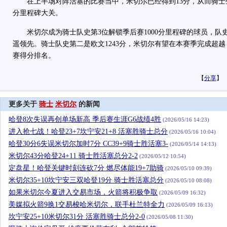
在上半场对阵活塞的比赛当中，米切尔已经得到13分，从而骑士生
分里程碑大关。
米切尔成为骑士队史第3位解锁季后赛1000分里程碑的球员，队史
遥领先。骑士队史第二是欧文1243分，米切尔有望在本赛季完成超
赛得分排名。
【
分享
】
更多关于
骑士
米切尔
的新闻
哈登8次失误再创单场新高 季后赛生涯G6战绩4胜
(2026/05/16 14:23)
进入抢七战！哈登23+7坎宁安21+8 活塞胜骑士总分
(2026/05/16 10:04)
哈登30分6失误米切尔加时7分 CC39+9骑士胜活塞3-
(2026/05/14 14:13)
米切尔43分哈登24+11 骑士胜活塞总分2-2
(2026/05/12 10:54)
定盘星！哈登关键时刻连砍7分 燃尽体能19+7助骑
(2026/05/10 09:39)
米切尔35+10坎宁安三双哈登19分 骑士胜活塞总分
(2026/05/10 08:08)
如果米切尔今夏进入交易市场，火箭将积极争取
(2026/05/09 16:32)
美媒拟火箭9换1交易梭哈米切尔，联手杜兰特全力
(2026/05/09 16:13)
坎宁安25+10米切尔31分 活塞胜骑士总分2-0
(2026/05/08 11:30)