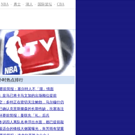
NBA
-
勇士
-
湖人
-
国际篮坛
-
CBA
4小时热点排行
A赛前简报：塞尔特人不「溜」情面
：皇马已将卡马文加的出场顺位提前
空：多特正在密切关注鲍勃，马尔穆什仍
已确认克里斯滕森的长期伤缺，坎塞洛注
杯赛前简报：曼联先「礼」后兵
冬训四人离队名单浮出水面，都已提前敲
最适合的锋线大侧翼曝光，朱芳雨有望重