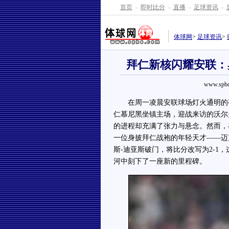
首页
-
即时比分
-
直播
-
足球资讯
-
体球网
>
足球资讯
>
拜仁新核闪耀安联：
www.spbo
在周一凌晨安联球场灯火通明的夜
仁慕尼黑坐镇主场，迎战来访的沃尔
的进程却充满了张力与悬念。然而，
一位身披拜仁战袍的年轻天才——迈
斯-迪亚斯破门，将比分改写为2-1
河中刻下了一座新的里程碑。