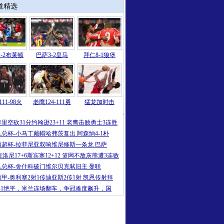
道精选
-2布莱顿
巴萨3-2皇马
拜仁8-1狼堡
11-98火
老鹰124-111勇
猛龙加时击
NBA
|
威少15+10杜兰特23分 火箭爆
库里空砍31分约翰逊23+11 老鹰击败勇士3连胜
足总杯-小马丁戴帽哈弗茨复出 阿森纳4-1朴
西超杯-拉菲尼亚双响维尼修斯一条龙 巴萨
克洛尼17+6斯宾塞12+12 篮网不敌灰熊遭3连败
足总杯-舍什科破门维尔贝克弑旧主 曼联
德甲-奥利塞2射1传迪亚斯2传1射 凯恩传射拜
1-1绝平，米兰连场翻车，争冠难度飙升，国