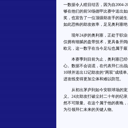
一数据令人瞠目结舌，因为自2004-
够在他们的前50场德甲比赛中送出
奖，也宣告了一位顶级助攻手的诞生
如此恐怖的助攻效率，足见奥利塞绝
现年24岁的奥利塞，正处于职业
仅拥有细腻的盘带技术，更具备开阔
欧元，这一数字在当今足坛也属于最
本赛季到目前为止，奥利塞已经彻
心。数据不会说谎，在代表拜仁出战
10球并送出12记助攻的“两双”成
进攻线变得更加立体和难以防范。
从初出茅庐到如今安联球场的宠儿
义。24次助攻打破尘封二十年的纪录
然不可限量。在这个属于他的夜晚，
为引领拜仁未来的关键人物。