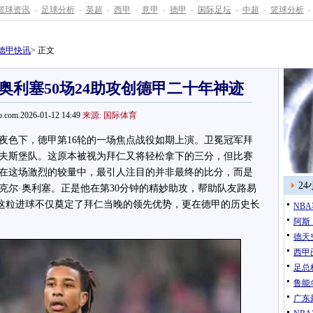
篮球资讯
-
足球分析
-
英超
-
西甲
-
意甲
-
德甲
-
国际足坛
-
中超
-
篮球分析
-
德甲快讯
> 正文
奥利塞50场24助攻创德甲二十年神迹
.com 2026-01-12 14:49
来源: 国际体育
色下，德甲第16轮的一场焦点战役如期上演。卫冕冠军拜
夫斯堡队。这原本被视为拜仁又将轻松拿下的三分，但比赛
在这场激烈的较量中，最引人注目的并非最终的比分，而是
2
克尔·奥利塞。正是他在第30分钟的精妙助攻，帮助队友路易
，这粒进球不仅奠定了拜仁当晚的领先优势，更在德甲的历史长
NB
阿斯
德天
西甲
足总
鲁能
广东