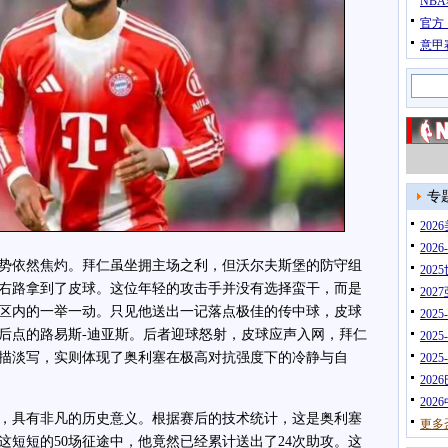
NB
官方
意甲
专
20
202
势依然焦灼。拜仁虽坐拥主场之利，但沃尔夫斯堡的防守组
202
右路拿到了皮球。这位年轻的攻击手并没有选择蛮干，而是
202
区内的一举一动。只见他送出一记落点极佳的传中球，皮球
202
后点的路易斯-迪亚斯。后者迎球怒射，皮球应声入网，拜仁
202
描淡写，实则体现了奥利塞在极高对抗强度下的冷静与自
202
202
202
具有非凡的历史意义。根据赛后的技术统计，这是奥利塞
更多
这短短的50场征途中，他竟然已经累计送出了24次助攻。这