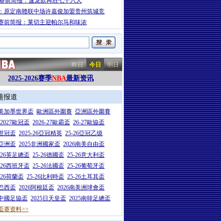
A赛前简报：速龙欲再胜七十六人
：原定南赣联中场许嘉俊加盟贵州筑城竞
赛前简报：莱切主迎帕尔马和味浓
昨日
今日
明日
2025-2026赛季
NBA
最新资讯
题报道
26美加墨世界盃
歐洲區外圍賽
亞洲區外圍賽
6-2027歐冠盃
2026-27歐霸盃
26-27歐協盃
5世冠盃
2025-26亞冠精英
25-26亞冠乙级
7亞洲盃
2025非洲國家盃
2026南美自由盃
5-26英足總盃
25-26德國盃
25-26意大利盃
5-26西班牙盃
25-26法國盃
25-26葡萄牙盃
5-26荷蘭盃
25-26比利時盃
25-26土耳其盃
6巴西盃
2026阿根廷盃
2026南美洲球會盃
6中國足協盃
2025日天皇盃
2025南韓足總盃
盃赛资料>>