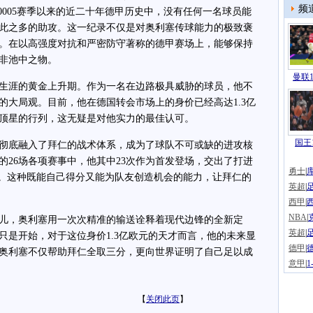
频
20005赛季以来的近二十年德甲历史中，没有任何一名球员能
如此之多的助攻。这一纪录不仅是对奥利塞传球能力的极致褒
。在以高强度对抗和严密防守著称的德甲赛场上，能够保持
非池中之物。
曼联1
生涯的黄金上升期。作为一名在边路极具威胁的球员，他不
的大局观。目前，他在德国转会市场上的身价已经高达1.3亿
顶星的行列，这无疑是对他实力的最佳认可。
国王1
底融入了拜仁的战术体系，成为了球队不可或缺的进攻核
的26场各项赛事中，他其中23次作为首发登场，交出了打进
勇士
|
绩单。这种既能自己得分又能为队友创造机会的能力，让拜仁的
英超
|
西甲
|
NBA
|
，奥利塞用一次次精准的输送诠释着现代边锋的全新定
英超
|
只是开始，对于这位身价1.3亿欧元的天才而言，他的未来显
德甲
|
奥利塞不仅帮助拜仁全取三分，更向世界证明了自己足以成
意甲
|
【
关闭此页
】