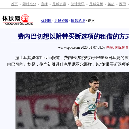
首页
-
即时比分
-
直播
-
足球资讯
-
篮球资讯
-
足球分析
-
英超
-
西甲
-
体球网
>
足球资讯
>
国际足坛
> 正文
费内巴切想以附带买断选项的租借的方
www.spbo.com 2026-01-07 08:57
来源: 国际体育
据土耳其媒体Takvim报道，费内巴切将效力于巴黎圣日耳曼的
内巴切的计划是，像当初引进什克里尼亚尔那样，以“附带买断选项的