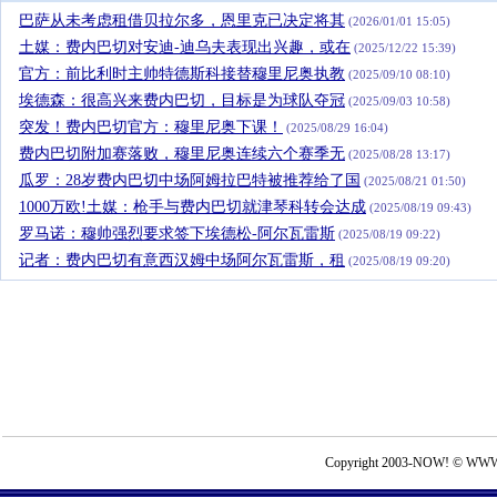
巴萨从未考虑租借贝拉尔多，恩里克已决定将其
(2026/01/01 15:05)
土媒：费内巴切对安迪-迪乌夫表现出兴趣，或在
(2025/12/22 15:39)
官方：前比利时主帅特德斯科接替穆里尼奥执教
(2025/09/10 08:10)
埃德森：很高兴来费内巴切，目标是为球队夺冠
(2025/09/03 10:58)
突发！费内巴切官方：穆里尼奥下课！
(2025/08/29 16:04)
费内巴切附加赛落败，穆里尼奥连续六个赛季无
(2025/08/28 13:17)
瓜罗：28岁费内巴切中场阿姆拉巴特被推荐给了国
(2025/08/21 01:50)
1000万欧!土媒：枪手与费内巴切就津琴科转会达成
(2025/08/19 09:43)
罗马诺：穆帅强烈要求签下埃德松-阿尔瓦雷斯
(2025/08/19 09:22)
记者：费内巴切有意西汉姆中场阿尔瓦雷斯，租
(2025/08/19 09:20)
Copyright 2003-NOW! © WWW