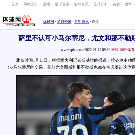
首页
-
即时比分
-
直播
-
足球资讯
-
篮球资讯
-
足球分析
-
英超
-
西甲
-
体球网
>
足球资讯
>
意甲快讯
> 正文
萨里不认可小马尔蒂尼，尤文和那不勒
www.spbo.com 2026-01-14 09:30
来源: 国际体育
北京时间1月13日，根据意大利记者斯基拉的报道，拉齐奥主帅
尔-马尔蒂尼的交易，目前尤文图斯和那不勒斯也都在考虑引进这位