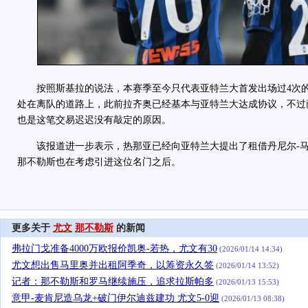
按照斯基拉的说法，本赛季至今只代表亚特兰大首发出场过4次的
处在离队的道路上，此前拉齐奥已经基本与亚特兰大达成协议，不过
也是这笔交易迟迟没有敲定的原因。
该报道进一步表示，热那亚已经向亚特兰大提出了租借丹尼尔-马
那不勒斯也在考虑引进这位名门之后。
更多关于
尤文
那不勒斯
的新闻
弗拉门戈准备4000万欧报价凯奥-若热，尤文有30
(2026/01/14 14:34)
尤文想出售马里奥并出租阿季奇，以筹资永久签
(2026/01/14 13:52)
记者：那不勒斯和罗马继续施压，追求拉斯帕多
(2026/01/13 15:53)
意甲-麦肯尼造乌龙+破门伊尔迪兹建功 尤文5-0迎
(2026/01/13 08:38)