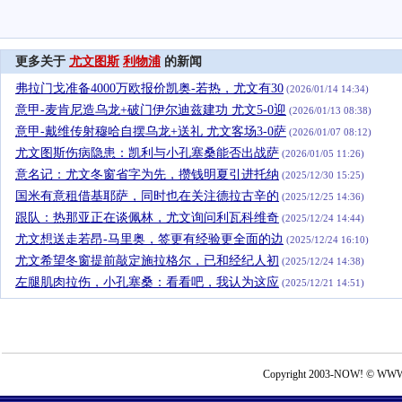
更多关于
尤文图斯
利物浦
的新闻
弗拉门戈准备4000万欧报价凯奥-若热，尤文有30
(2026/01/14 14:34)
意甲-麦肯尼造乌龙+破门伊尔迪兹建功 尤文5-0迎
(2026/01/13 08:38)
意甲-戴维传射穆哈自摆乌龙+送礼 尤文客场3-0萨
(2026/01/07 08:12)
尤文图斯伤病隐患：凯利与小孔塞桑能否出战萨
(2026/01/05 11:26)
意名记：尤文冬窗省字为先，攒钱明夏引进托纳
(2025/12/30 15:25)
国米有意租借基耶萨，同时也在关注德拉古辛的
(2025/12/25 14:36)
跟队：热那亚正在谈佩林，尤文询问利瓦科维奇
(2025/12/24 14:44)
尤文想送走若昂-马里奥，签更有经验更全面的边
(2025/12/24 16:10)
尤文希望冬窗提前敲定施拉格尔，已和经纪人初
(2025/12/24 14:38)
左腿肌肉拉伤，小孔塞桑：看看吧，我认为这应
(2025/12/21 14:51)
Copyright 2003-NOW! © WWW