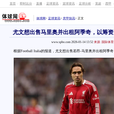
首页
-
即时比分
-
直播
-
足球资讯
-
篮球资讯
-
足球分析
-
英超
-
西甲
-
体球网
>
足球资讯
>
意甲快讯
> 正文
尤文想出售马里奥并出租阿季奇，以筹资
www.spbo.com 2026-01-14 13:52
来源: 国际体育
根据Football Italia的报道，尤文想出售若昂-马里奥并出租