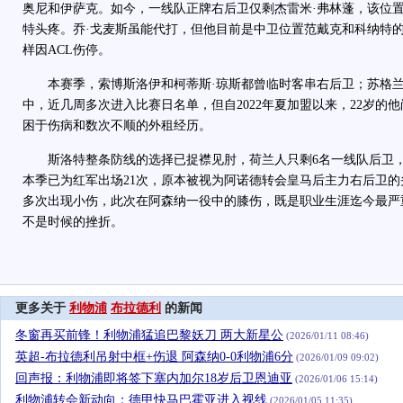
奥尼和伊萨克。如今，一线队正牌右后卫仅剩杰雷米·弗林蓬，该位置
特头疼。乔·戈麦斯虽能代打，但他目前是中卫位置范戴克和科纳特
样因ACL伤停。
本赛季，索博斯洛伊和柯蒂斯·琼斯都曾临时客串右后卫；苏格兰
中，近几周多次进入比赛日名单，但自2022年夏加盟以来，22岁的
困于伤病和数次不顺的外租经历。
斯洛特整条防线的选择已捉襟见肘，荷兰人只剩6名一线队后卫，
本季已为红军出场21次，原本被视为阿诺德转会皇马后主力右后卫
多次出现小伤，此次在阿森纳一役中的膝伤，既是职业生涯迄今最严
不是时候的挫折。
更多关于
利物浦
布拉德利
的新闻
冬窗再买前锋！利物浦猛追巴黎妖刀 两大新星公
(2026/01/11 08:46)
英超-布拉德利吊射中框+伤退 阿森纳0-0利物浦6分
(2026/01/09 09:02)
回声报：利物浦即将签下塞内加尔18岁后卫恩迪亚
(2026/01/06 15:14)
利物浦转会新动向：德甲快马巴霍亚进入视线
(2026/01/05 11:35)