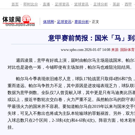
首页
-
即时比分
-
直播
-
足球资讯
-
篮球资讯
-
足球分析
-
英超
-
西甲
-
体球网
>
足球资讯
>
赛前分析
> 正文
意甲赛前简报：国米「马」到
www.spbo.com 2026-01-07 14:08
来源: 国际体育
週四凌晨，意甲有好戏上演，届时由帕尔马主场迎战国米。帕尔
对比也是逊色一筹，今铺即使有主场加持，帕尔马也难阻沦陷结局。
帕尔马今季表现依旧难尽人意，球队17轮战罢只取得4胜6和7负，
重而道远。帕尔马争胜力不足，其中原因是进攻端表现乏力，球队联赛
数据为意甲倒数。全队仅7人曾贡献入球，其中更是只有马迪奥比历
或以上，接近半数轮次交白卷，火力严重不足。虽然帕尔马的防守表
甲最强火力的国米并不容易。要知道帕尔马自2019年以来与国米交
失球，可见入不敷出也将成为主队本轮输球的罪魁祸首。另外，双方
入球总数只在2个区间，2-3球(4次)和4-6球(4次)。阵容方面，铃
挂。