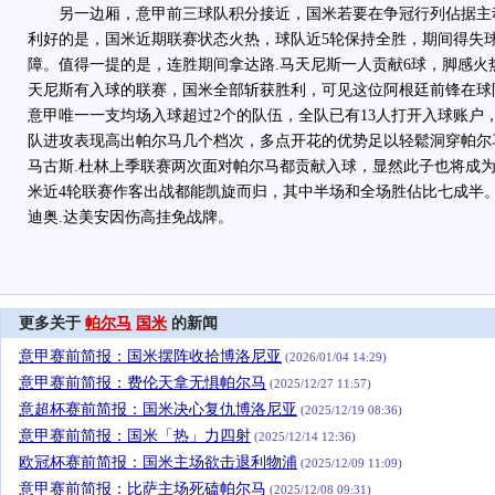
另一边厢，意甲前三球队积分接近，国米若要在争冠行列佔据主
利好的是，国米近期联赛状态火热，球队近5轮保持全胜，期间得失球
障。值得一提的是，连胜期间拿达路.马天尼斯一人贡献6球，脚感火
天尼斯有入球的联赛，国米全部斩获胜利，可见这位阿根廷前锋在球
意甲唯一一支均场入球超过2个的队伍，全队已有13人打开入球账户
队进攻表现高出帕尔马几个档次，多点开花的优势足以轻鬆洞穿帕尔
马古斯.杜林上季联赛两次面对帕尔马都贡献入球，显然此子也将成
米近4轮联赛作客出战都能凯旋而归，其中半场和全场胜佔比七成半。
迪奥.达美安因伤高挂免战牌。
更多关于
帕尔马
国米
的新闻
意甲赛前简报：国米摆阵收拾博洛尼亚
(2026/01/04 14:29)
意甲赛前简报：费伦天拿无惧帕尔马
(2025/12/27 11:57)
意超杯赛前简报：国米决心复仇博洛尼亚
(2025/12/19 08:36)
意甲赛前简报：国米「热」力四射
(2025/12/14 12:36)
欧冠杯赛前简报：国米主场欲击退利物浦
(2025/12/09 11:09)
意甲赛前简报：比萨主场死磕帕尔马
(2025/12/08 09:31)