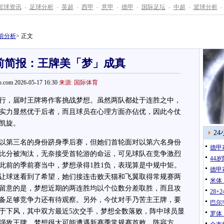
篮球资讯
-
足球分析
-
英超
-
西甲
-
意甲
-
德甲
-
国际足坛
-
中超
-
篮球分析
-
前分析
> 正文
赛前简报：王牌美「梦」成真
.com 2026-05-17 16:30
来源: 国际体育
行，届时王牌将作客挑战梦想。虽然两队都处于连胜之中，
实力显然优于后者，而且球员在心理方面亦佔优，因此今仗
凯旋。
2
第三名的身份跻身季后赛，但她们首轮面对以第六名身份
德甲
总比分被淘汰，无奈接受首轮游的命运，可见球队在竞争激烈
44
此前的季前赛当中，梦想录得1胜1负，表现算是中规中矩。
德甲
让球迷看到了希望，她们接连击败天猫和飞翼取得常规赛两
米体
留意的是，梦想近期的两连胜均以个位数分差取胜，而且攻
28
备足够竞争力还有待观察。另外，今仗对手乃苦主王牌，要
巴尔
于下风，其中双方最近5次交手，梦想全数落败，阵中球员显
罗体
强敌王牌，梦想很大可能遭遇新赛季常规赛首败。阵容方