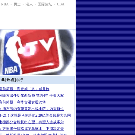
NBA
-
勇士
-
湖人
-
国际篮坛
-
CBA
4小时热点排行
赛前简报：海登咸「恩」威并施
岁阿隆索出任切尔西新帅 签约4年 手握大权
赛前简报：利华古逊食硬汉堡
：德布劳内有望首发出战比萨，内雷斯也
+24+21！这就是马刺给他2.29亿美金顶薪大合同
韦德部分合练复出在望，有望入选战毕尔
：萨里将坐镇指挥罗马德比，下周决定去