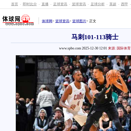
首页
-
即时比分
-
直播
-
足球资讯
-
篮球资讯
-
足球分析
-
英超
-
西甲
-
体球网
>
篮球资讯
>
篮球图片
> 正文
马刺101-113骑士
www.spbo.com 2025-12-30 12:01
来源: 国际体育