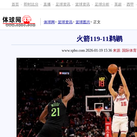
首页
-
即时比分
-
直播
-
足球资讯
-
篮球资讯
-
足球分析
-
英超
-
西甲
-
体球网
>
篮球资讯
>
篮球图片
> 正文
火箭119-11鹈鹕
www.spbo.com 2026-01-19 15:36
来源: 国际体育