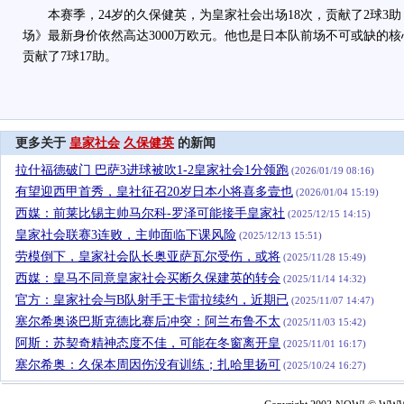
本赛季，24岁的久保健英，为皇家社会出场18次，贡献了2球3
场》最新身价依然高达3000万欧元。他也是日本队前场不可或缺的核
贡献了7球17助。
更多关于
皇家社会
久保健英
的新闻
拉什福德破门 巴萨3进球被吹1-2皇家社会1分领跑
(2026/01/19 08:16)
有望迎西甲首秀，皇社征召20岁日本小将喜多壹也
(2026/01/04 15:19)
西媒：前莱比锡主帅马尔科-罗泽可能接手皇家社
(2025/12/15 14:15)
皇家社会联赛3连败，主帅面临下课风险
(2025/12/13 15:51)
劳模倒下，皇家社会队长奥亚萨瓦尔受伤，或将
(2025/11/28 15:49)
西媒：皇马不同意皇家社会买断久保建英的转会
(2025/11/14 14:32)
官方：皇家社会与B队射手王卡雷拉续约，近期已
(2025/11/07 14:47)
塞尔希奥谈巴斯克德比赛后冲突：阿兰布鲁不太
(2025/11/03 15:42)
阿斯：苏契奇精神态度不佳，可能在冬窗离开皇
(2025/11/01 16:17)
塞尔希奥：久保本周因伤没有训练；扎哈里扬可
(2025/10/24 16:27)