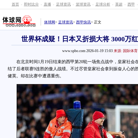
首页
-
即时比分
-
直播
-
足球资讯
-
篮球资讯
-
足球分析
-
英超
-
西甲
-
体球网
>
足球资讯
>
西甲快讯
> 正文
世界杯成疑！日本又折损大将 3000万
www.spbo.com 2026-01-19 15:03
来源: 国际体育
在北京时间1月19日结束的西甲第20轮一场焦点战中，皇家社会在
结了后者联赛9连胜的傲人战绩。不过尽管皇家社会拿到振奋人心的
健英。却在比赛中遭遇重伤。