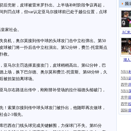
频
切后兜射，皮球被雷米罗扑出。上半场补时阶段争议再起，
间判罚点球，但var认定亚马尔接球前已处于越位位置，点球
后皇家社会。
AC米
良机，奥尔莫接到传中球的头球攻门击中立柱弹出。第50
皮球被门将一扑后击中立柱演出。第52分钟，费兰-托雷斯点
扑救。
湖人1
亚马尔主罚选择直接攻门，皮球稍稍高出。第62分钟，巴
NBA
|
德上场，换下巴尔德、奥尔莫和费兰-托雷斯。第68分钟，久
NBA
|
后被担架抬离球场。
西甲
|
亚马尔右路送出传中，刚刚替补登场的拉什福德头槌破门，
NBA
|
意甲
|
西甲
|
先！索莱尔接到传中球头球攻门被扑出，他随即再次做球，
国际
|
会2-1领先。
巴西在门线头球完成关键解围，力保球门不失。第85分