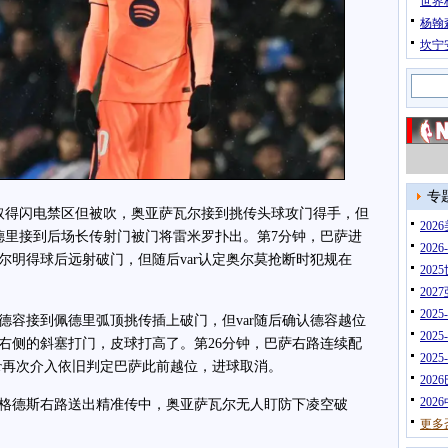
世界
杨翰
坎宁
专
得闪电禁区但被吹，奥亚萨瓦尔接到挑传头球攻门得手，但
20
德里接到后场长传射门被门将雷米罗扑出。第7分钟，巴萨进
202
尔明得球后远射破门，但随后var认定奥尔莫抢断时犯规在
202
202
202
容接到佩德里弧顶挑传插上破门，但var随后确认德容越位
202
尔右侧的斜塞打门，皮球打高了。第26分钟，巴萨右路连续配
202
ar再次介入依旧判定巴萨此前越位，进球取消。
202
202
格德斯右路送出精准传中，奥亚萨瓦尔无人盯防下凌空破
更多