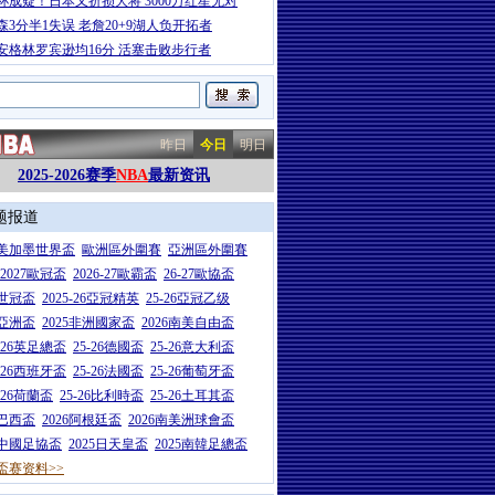
杯成疑！日本又折损大将 3000万红星无对
森3分半1失误 老詹20+9湖人负开拓者
安格林罗宾逊均16分 活塞击败步行者
昨日
今日
明日
2025-2026赛季
NBA
最新资讯
题报道
26美加墨世界盃
歐洲區外圍賽
亞洲區外圍賽
6-2027歐冠盃
2026-27歐霸盃
26-27歐協盃
5世冠盃
2025-26亞冠精英
25-26亞冠乙级
7亞洲盃
2025非洲國家盃
2026南美自由盃
5-26英足總盃
25-26德國盃
25-26意大利盃
5-26西班牙盃
25-26法國盃
25-26葡萄牙盃
5-26荷蘭盃
25-26比利時盃
25-26土耳其盃
6巴西盃
2026阿根廷盃
2026南美洲球會盃
6中國足協盃
2025日天皇盃
2025南韓足總盃
盃赛资料>>