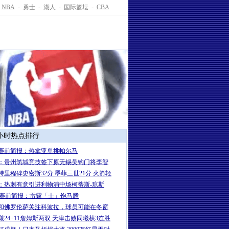
NBA
-
勇士
-
湖人
-
国际篮坛
-
CBA
4小时热点排行
赛前简报：热拿亚单挑帕尔马
：贵州筑城竞技签下原无锡吴钩门将李智
特里程碑史密斯32分 墨菲三世21分 火箭轻
：热刺有意引进利物浦中场柯蒂斯-琼斯
A赛前简报：雷霆「士」饱马腾
和佛罗伦萨关注科波拉，球员可能在冬窗
谦24+11詹姆斯两双 天津击败同曦获3连胜