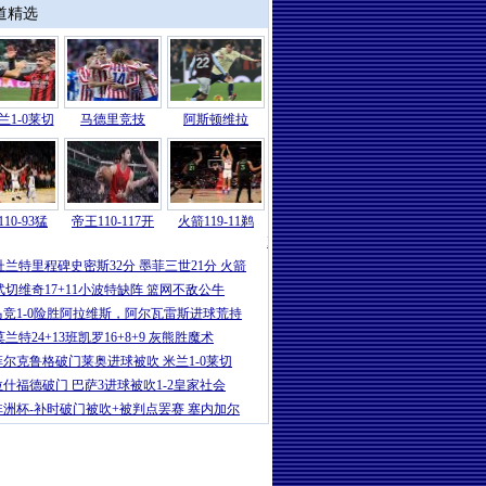
道精选
兰1-0莱切
马德里竞技
阿斯顿维拉
10-93猛
帝王110-117开
火箭119-11鹈
NBA
|
杨翰森2分1助 阿夫迪亚30+8+
杜兰特里程碑史密斯32分 墨菲三世21分 火箭
武切维奇17+11小波特缺阵 篮网不敌公牛
马竞1-0险胜阿拉维斯，阿尔瓦雷斯进球荒持
莫兰特24+13班凯罗16+8+9 灰熊胜魔术
菲尔克鲁格破门莱奥进球被吹 米兰1-0莱切
拉什福德破门 巴萨3进球被吹1-2皇家社会
非洲杯-补时破门被吹+被判点罢赛 塞内加尔