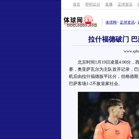
首页
-
即时比分
-
直播
-
足球资讯
-
体球网
>
足球资讯
>
拉什福德破门 巴
www.spbo
北京时间1月19日凌晨4:00分，
赛，奥亚萨瓦尔为主队首开记录，巴
机后由拉什福德扳平比分，但格德斯
巴萨客场1-2不敌皇家社会。