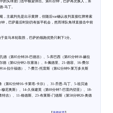
中的头球攻门击中横梁弹出。第85分钟，巴萨再次换人，库
德-马丁。
，主裁判先是出示黄牌，但随后var确认改判直接红牌将索
5分钟，巴萨最后时刻仍有扳平机会，然而球队角球直接击中前
于皇马本轮取胜，巴萨的领跑优势只剩下1分。
德（第85分钟28-巴德吉）、5-库巴西（第85分钟18-赫拉
尔德（第62分钟2-坎塞洛）、8-佩德里、21-德容、16-费尔
钟14-拉什福德）、7-费兰-托雷斯（第62分钟9-莱万多夫斯
第82分钟16-卡莱塔-卡尔）、31-乔恩-马丁、5-祖贝迪
3-穆尼奥斯）、14-久保建英（第69分钟7-巴雷内切亚）、18-
查特吉）、11-格德斯、23-布莱斯-门德斯（第58分钟20-奥德
【
关闭此页
】