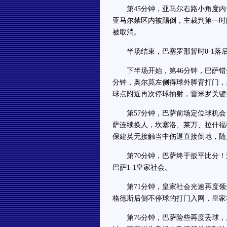
第45分钟，亚马尔右路小角度内
亚马尔禁区内被踢倒，主裁判第一时
被取消。
半场结束，巴塞罗那暂时0-1落
下半场开始，第46分钟，巴萨错失
分钟，奥尔莫左侧得球外脚背打门，
球点附近再次停球抽射，雷米罗关键
第57分钟，巴萨前场定位球机会，
萨连续换人，坎塞洛、莱万、拉什福
保建英无接触当中伤退直接倒地，随
第70分钟，巴萨终于扳平比分！
巴萨1-1皇家社会。
第71分钟，皇家社会光速再度领
格德斯后侧不停球的打门入网，皇家社
第76分钟，巴萨险些再度丢球，库