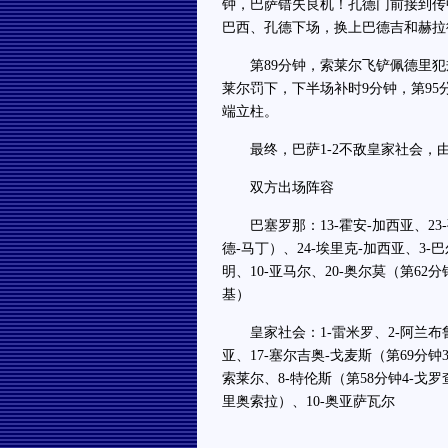
钟，巴萨错失良机！孔德门前接到传
巴西、孔德下场，换上巴德吉和赫拉
第89分钟，索莱尔飞铲佩德里犯规
莱尔罚下，下半场补时9分钟，第9
端立柱。
最终，巴萨1-2不敌皇家社会，由
双方出场阵容
巴塞罗那：13-霍安-加西亚、23-孔
德-马丁）、24-埃里克-加西亚、3-巴
明、10-亚马尔、20-奥尔莫（第62分
基）
皇家社会：1-雷米罗、2-阿兰布鲁（
亚、17-塞尔吉奥-戈麦斯（第69分钟
索莱尔、8-特伦斯（第58分钟4-戈罗
里奥索拉）、10-奥亚萨瓦尔