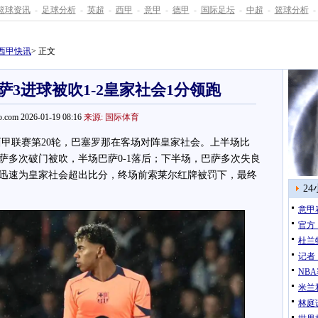
篮球资讯
-
足球分析
-
英超
-
西甲
-
意甲
-
德甲
-
国际足坛
-
中超
-
篮球分析
-
西甲快讯
> 正文
萨3进球被吹1-2皇家社会1分领跑
.com 2026-01-19 08:16
来源: 国际体育
西甲联赛第20轮，巴塞罗那在客场对阵皇家社会。上半场比
萨多次破门被吹，半场巴萨0-1落后；下半场，巴萨多次失良
迅速为皇家社会超出比分，终场前索莱尔红牌被罚下，最终
2
意甲
官方
杜兰
记者
NB
米兰
林庭