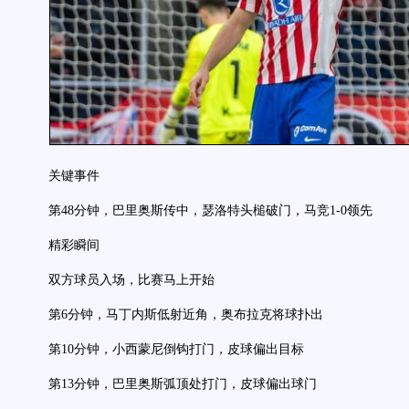
关键事件
第48分钟，巴里奥斯传中，瑟洛特头槌破门，马竞1-0领先
精彩瞬间
双方球员入场，比赛马上开始
第6分钟，马丁内斯低射近角，奥布拉克将球扑出
第10分钟，小西蒙尼倒钩打门，皮球偏出目标
第13分钟，巴里奥斯弧顶处打门，皮球偏出球门