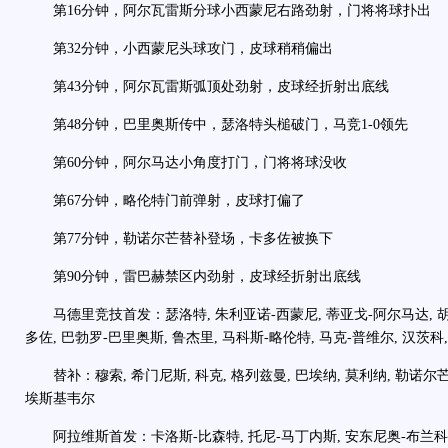
第16分钟，阿尔瓦雷斯分球小西蒙尼右路劲射，门将将球扑出
第32分钟，小西蒙尼头球攻门，皮球稍稍偏出
第43分钟，阿尔瓦雷斯弧顶处劲射，皮球经折射出底线
第48分钟，巴里奥斯传中，瑟洛特头槌破门，马竞1-0领先
第60分钟，阿尔马达小角度打门，门将将球没收
第67分钟，略伦特门前弹射，皮球打偏了
第77分钟，勒诺尔芒替补登场，卡多佐被换下
第90分钟，雷巴赫禁区内劲射，皮球经折射出底线
马德里竞技首发：瑟洛特, 朱利亚诺-西蒙尼, 蒂亚戈-阿尔马达, 胡
多佐, 巴勃罗-巴里奥斯, 鲁杰里, 马科斯-略伦特, 马克-普维尔, 汉茨科
替补：穆索, 希门尼斯, 科克, 格列兹曼, 巴埃纳, 莫利纳, 勒诺尔芒,
埃斯基韦尔
阿拉维斯首发：卡洛斯-比森特, 托尼-马丁内斯, 安东尼奥-布兰科, 