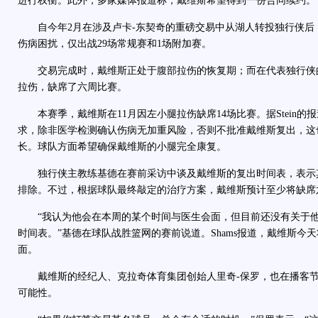
进行权衡。此外，多家媒体报道称，戴维斯希望得到一份合同续约。
自今年2月在涉及卢卡-东契奇的重磅交易中从湖人转投独行侠后，
伤病困扰，仅出战29场常规赛和1场附加赛。
交易完成时，戴维斯正处于腹部拉伤的恢复期；而在代表独行侠
拉伤，缺席了六周比赛。
本赛季，戴维斯在11月因左小腿拉伤缺席14场比赛。据Stein的
求，除非医学检测确认伤病无加重风险，否则不批准戴维斯复出，这
长。球队方面希望确保戴维斯的小腿完全康复。
独行侠主教练基德在赛前采访中谈及戴维斯的复出时间表，表示
排除。不过，根据球队最终敲定的治疗方案，戴维斯预计至少将缺席
“我认为他会在本周的某个时间与医生会面，但目前还没有关于他
时间表。”基德在球队战胜篮网的赛前说道。Shams报道，戴维斯今
面。
戴维斯的经纪人、克拉奇体育集团创始人里奇-保罗，也在播客节
可能性。