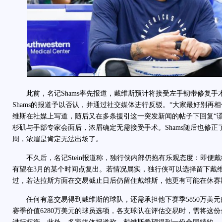
此前，名记Shams率先报道，戴维斯预计将接受左手韧带修复手
Shams的报道予以否认，并通过社交媒体进行反驳。“大家最好别再
维斯在社媒上写道，随后又在多条援引这一突发新闻的帖子下回复“谎
杉矶与手部专家会面后，浓眉确定无需接受手术。Shams随后也修
周，浓眉是肯定无法出场了。
不久后，名记Stein报道称，独行侠内部仍抱有乐观态度：即便
有望在3月的某个时间点复出。若情况属实，独行侠可以选择留下戴
过，若达拉斯方面在交易截止日后仍留住戴维斯，他更有可能在休赛
任何有意交易得到戴维斯的球队，还需承担他下赛季5850万美元的薪
赛季价值6280万美元的球员选项，各支球队在评估交易时，需将这