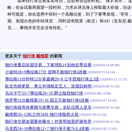
“如果你打算交易某名球员，总会有合适的时机。”保罗表示，“这
略：你会试着再观望一段时间，力求从球员身上榨取最大价值，但这
种可能是，你在选秀中得到一个高顺位签，到了下赛季发现，‘等等
期、表现出色的年轻球员’，同时还有凯里（欧文）和AD（安东尼-戴
员……事情并非完全没有转机。”
更多关于
独行侠
戴维斯
的新闻
独行侠重启浓眉交易，下家球队计划他在季后赛
(2026/01/14 09:49)
小波特28+9弗拉格27分 篮网不敌独行侠4连败
(2026/01/13 14:14)
弗拉格11分怀特22分多森姆20+8 公牛胜独行侠止3连
(2026/01/11 11:31)
欧文伤病更新，勇士补强框定五人，浓眉目标明
(2026/01/09 15:35)
马尔卡宁33+7弗拉格26+10 爵士险胜独行侠
(2026/01/09 13:09)
德罗赞21分戴维斯19+16 国王不敌独行侠6连败
(2026/01/07 14:42)
独行侠或等休赛期与老鹰交易：全队仅两人是非
(2026/01/05 14:56)
戴维斯26+12杜兰特34分 独行侠险胜火箭
(2026/01/04 11:54)
独行侠交易浓眉要价曝光！对库明加里萨谢有意
(2026/01/04 11:33)
马克西34+10弗拉格12+7 独行侠不敌76人4连败
(2026/01/02 12:01)