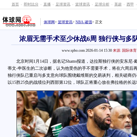
首页
-
即时比分
-
直播
-
足球资讯
-
篮球资讯
-
足球分析
-
英超
-
西甲
-
体球网
>
篮球资讯
>
NBA-诸强
> 正文
浓眉无需手术至少休战6周 独行侠与多
www.spbo.com 2026-01-14 15:30
来源: 国际体育
北京时间1月14日，据名记Shams报道，达拉斯独行侠的安东尼
蒂文-申医生的二次诊断，认为他受伤的手不需要手术，将在六周后
独行侠队已重启与多支意向球队围绕戴维斯的交易谈判，相关磋商仍
以15胜25负的战绩位列西部第12位，球队正将重心放在弗拉格的长