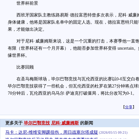
世界杯前景
西班牙国家队主教练路易斯·德拉富恩特曾多次表示，尼科·威廉
身体健康，他将是国家队名单中的固定人选。现在，德拉富恩特只能
果，才能做出决定。
对于尼科·威廉姆斯来说，这是一个沉重的打击，本赛季他一直饱
有限（世界杯还有一个月开幕），他能否参加世界杯变得 uncertai
缘世界杯。
比赛回顾
在圣马梅斯球场，毕尔巴鄂竞技与瓦伦西亚的比赛以0-0互交白
毕尔巴鄂竞技获得了一些机会，但瓦伦西亚的杜罗在第27分钟将点
70分钟后，瓦伦西亚的乌马尔·萨迪克打破僵局，将比分改写为0-1。
【
分享
】
更多关于
毕尔巴鄂竞技
尼科·威廉姆斯
的新闻
马卡：达尼-维维安脚踝扭伤，周日战塞尔塔成疑
(2026/05/15 09:21)