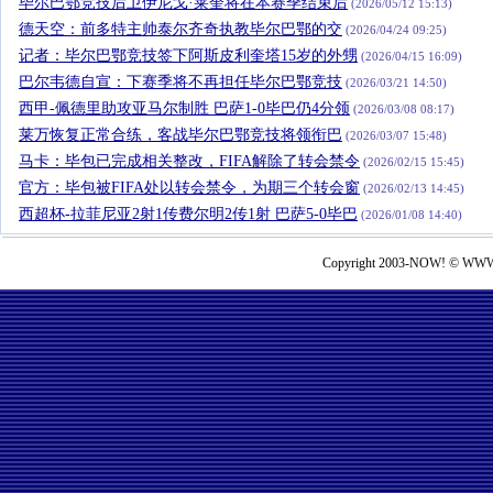
毕尔巴鄂竞技后卫伊尼戈·莱奎将在本赛季结束后
(2026/05/12 15:13)
德天空：前多特主帅泰尔齐奇执教毕尔巴鄂的交
(2026/04/24 09:25)
记者：毕尔巴鄂竞技签下阿斯皮利奎塔15岁的外甥
(2026/04/15 16:09)
巴尔韦德自宣：下赛季将不再担任毕尔巴鄂竞技
(2026/03/21 14:50)
西甲-佩德里助攻亚马尔制胜 巴萨1-0毕巴仍4分领
(2026/03/08 08:17)
莱万恢复正常合练，客战毕尔巴鄂竞技将领衔巴
(2026/03/07 15:48)
马卡：毕包已完成相关整改，FIFA解除了转会禁令
(2026/02/15 15:45)
官方：毕包被FIFA处以转会禁令，为期三个转会窗
(2026/02/13 14:45)
西超杯-拉菲尼亚2射1传费尔明2传1射 巴萨5-0毕巴
(2026/01/08 14:40)
Copyright 2003-NOW! © WWW