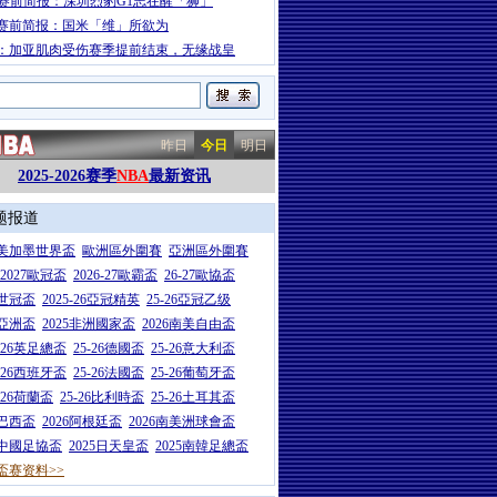
A赛前简报：深圳烈豹G1志在醒「狮」
赛前简报：国米「维」所欲为
：加亚肌肉受伤赛季提前结束，无缘战皇
昨日
今日
明日
2025-2026赛季
NBA
最新资讯
题报道
26美加墨世界盃
歐洲區外圍賽
亞洲區外圍賽
6-2027歐冠盃
2026-27歐霸盃
26-27歐協盃
5世冠盃
2025-26亞冠精英
25-26亞冠乙级
7亞洲盃
2025非洲國家盃
2026南美自由盃
5-26英足總盃
25-26德國盃
25-26意大利盃
5-26西班牙盃
25-26法國盃
25-26葡萄牙盃
5-26荷蘭盃
25-26比利時盃
25-26土耳其盃
6巴西盃
2026阿根廷盃
2026南美洲球會盃
6中國足協盃
2025日天皇盃
2025南韓足總盃
盃赛资料>>