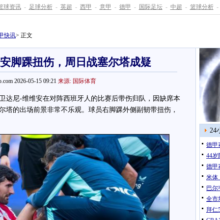
篮球资讯
-
足球分析
-
英超
-
西甲
-
意甲
-
德甲
-
国际足坛
-
中超
-
篮球分析
-
甲快讯
> 正文
维安脚踝扭伤，周日战塞尔塔成疑
.com 2026-05-15 09:21
来源: 国际体育
达尼-维维安在对阵西班牙人的比赛后带伤归队，因缺席本
尔塔的出场前景非常不乐观。球员右脚踝外侧副韧带扭伤，
2
德甲
44
德甲
米体
巴尔
全市
拜仁