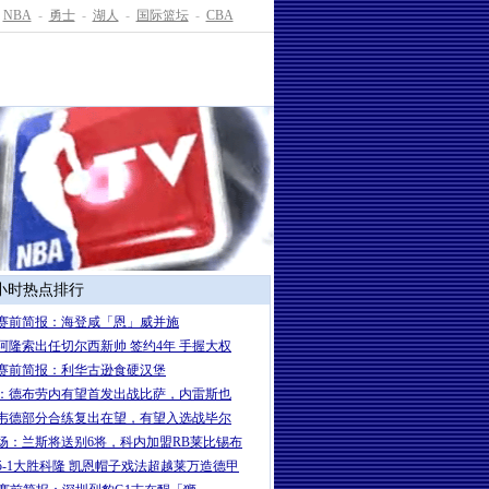
NBA
-
勇士
-
湖人
-
国际篮坛
-
CBA
4小时热点排行
赛前简报：海登咸「恩」威并施
岁阿隆索出任切尔西新帅 签约4年 手握大权
赛前简报：利华古逊食硬汉堡
：德布劳内有望首发出战比萨，内雷斯也
韦德部分合练复出在望，有望入选战毕尔
场：兰斯将送别6将，科内加盟RB莱比锡布
5-1大胜科隆 凯恩帽子戏法超越莱万造德甲