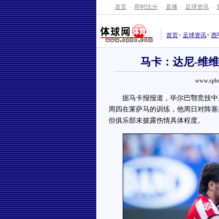
首页
-
即时比分
-
直播
-
足球资讯
-
首页
>
足球资讯
>
西
马卡：达尼-维
www.spbo
据马卡报报道，毕尔巴鄂竞技中卫
周四在莱萨马的训练，他周日对阵塞
但俱乐部未披露伤情具体程度。