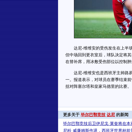
达尼-维维安的受伤发生在上半场
但中场回到更衣室后，球队决定将其
在替补席，用冰敷受伤部位以控制肿
达尼-维维安也是西班牙主帅路易斯-
一。报道表示，对球员在赛季结束前
括对阵塞尔塔和皇家马德里的比赛。
更多关于
毕尔巴鄂竞技
达尼
的新闻
毕尔巴鄂竞技后卫伊尼戈·莱奎将在本
尼科·威廉姆斯伤退，西班牙世界杯前