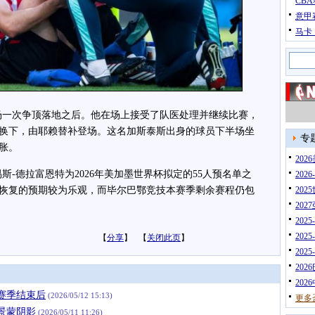
CB
意甲
马卡
一次争顶落地之后。他在场上接受了队医处理并继续比赛，
换下，由耶赖替补登场。这名加斯泰斯出身的球员下半场坐
专
胀。
20
德拉富恩特为2026年美加墨世界杯拟定的55人预名单之
202
恢复的预期较为乐观，而毕尔巴鄂竞技本赛季剩余赛程仍包
202
202
202
202
【
分享
】 【
关闭此页
】
202
202
202
赛季结束后
(2026/05/12 15:13)
更多
景蒙阴影
(2026/05/11 11:26)