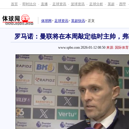
首页
-
即时比分
-
直播
-
足球资讯
-
篮球资讯
-
足球分析
-
英超
-
西甲
-
体球网
>
足球资讯
>
英超快讯
> 正文
罗马诺：曼联将在本周敲定临时主帅，弗
www.spbo.com 2026-01-12 08:50
来源: 国际体育