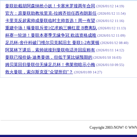
曼联欲截胡阿森纳抢小妖！卡塞米罗接两年合同
(2026/01/12 14:19)
官方：原曼联助教埃里克-拉姆齐担任西布朗新任
(2026/01/12 11:54)
卡里克反超索帅成曼联临时主帅首选！周一有望
(2026/01/12 11:16)
重建中场！曝曼联斥资1亿求购三狮红星 B费离队
(2026/01/12 11:13)
杯赛一轮游！曼联本赛季无缘争冠 欧战资格成唯
(2026/01/12 11:09)
足总杯-舍什科破门维尔贝克弑旧主 曼联1-2布莱顿
(2026/01/12 08:40)
阿莫林下课后，索帅就接到曼联电话并回应称有
(2026/01/11 14:12)
曼联已报价扬-迪奥曼德，但低于莱比锡预期的
(2026/01/10 16:03)
姆贝莫回归曼联但无缘足总杯！弗莱彻暗示小梅
(2026/01/10 09:55)
救火曼联，索尔斯克亚“众望所归”？
(2026/01/09 14:27)
Copyright 2003-NOW! © WWW