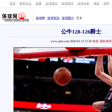
首页
-
即时比分
-
直播
-
足球资讯
-
篮球资讯
-
足球分析
-
英超
-
西甲
-
体球网
>
篮球资讯
>
篮球图片
> 正文
公牛128-126爵士
www.spbo.com 2026-01-15 15:36
来源: 国际体育