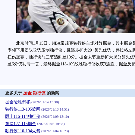
北京时间1月15日，NBA常规赛独行侠主场对阵掘金，其中掘金
率领下用团队攻势压制独行侠，且逐步扩大20+领先优势，弗拉格左
扭伤退赛，独行侠前三节追到差10分。掘金末节重新扩大18分领先
差6分仍功亏一篑，最终掘金118-109战胜独行侠收获3连胜，掘金
更多关于
掘金
独行侠
的新闻
掘金险胜鹈鹕
(2026/01/14 13:30)
独行侠113-105篮网
(2026/01/13 14:51)
爵士116-114独行侠
(2026/01/09 13:10)
篮网127-115掘金
(2026/01/05 10:38)
独行侠110-104火箭
(2026/01/04 16:23)