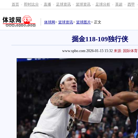
首页
-
即时比分
-
直播
-
足球资讯
-
篮球资讯
-
足球分析
-
英超
-
西甲
-
体球网
>
篮球资讯
>
篮球图片
> 正文
掘金118-109独行侠
www.spbo.com 2026-01-15 15:32
来源: 国际体育