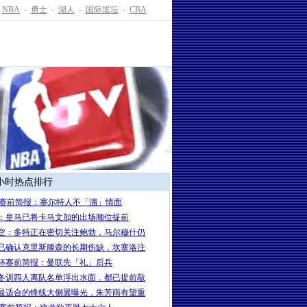
NBA
-
勇士
-
湖人
-
国际篮坛
-
CBA
4小时热点排行
A赛前简报：塞尔特人不「溜」情面
：皇马已将卡马文加的出场顺位提前
空：多特正在密切关注鲍勃，马尔穆什仍
已确认克里斯滕森的长期伤缺，坎塞洛注
杯赛前简报：曼联先「礼」后兵
冬训四人离队名单浮出水面，都已提前敲
最适合的锋线大侧翼曝光，朱芳雨有望重