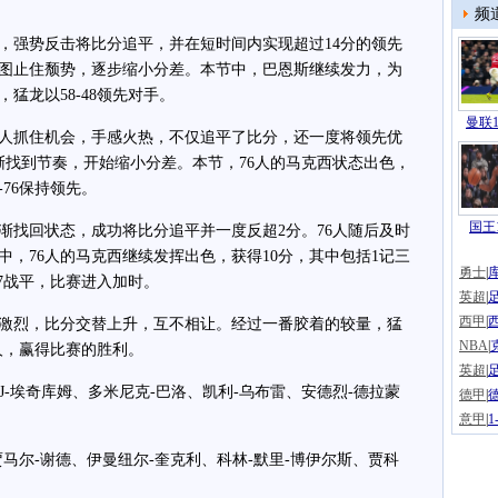
频
强势反击将比分追平，并在短时间内实现超过14分的领先
试图止住颓势，逐步缩小分差。本节中，巴恩斯继续发力，为
猛龙以58-48领先对手。
曼联1
人抓住机会，手感火热，不仅追平了比分，还一度将领先优
渐找到节奏，开始缩小分差。本节，76人的马克西状态出色，
-76保持领先。
国王1
找回状态，成功将比分追平并一度反超2分。76人随后及时
，76人的马克西继续发挥出色，获得10分，其中包括1记三
勇士
|
07战平，比赛进入加时。
英超
|
西甲
|
烈，比分交替上升，互不相让。经过一番胶着的较量，猛
NBA
|
6人，赢得比赛的胜利。
英超
|
-埃奇库姆、多米尼克-巴洛、凯利-乌布雷、安德烈-德拉蒙
德甲
|
意甲
|
尔-谢德、伊曼纽尔-奎克利、科林-默里-博伊尔斯、贾科