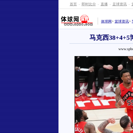
首页
-
即时比分
-
直播
-
足球资讯
-
体球网
>
篮球资讯
>
马克西38+4+5
www.spbo