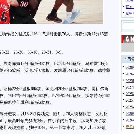
NB
官方
意甲
作战的猛龙以116-115加时击败76人。博伊尔斯17分15篮
3-36、36-18、23-31、8-9。
专
埃奇库姆17分4篮板4助攻、巴洛13分6篮板、乌布雷13分5
20
纳9分5篮板、沃克7分6篮板、麦凯恩5分1篮板1助攻、德拉蒙
202
202
202
谢德22分2篮板6助攻、奎克利20分5篮板7助攻、博伊尔斯
202
1助攻、阿巴吉6分6篮板1助攻、巴特尔5分2篮板、沃尔特2分1助
202
、马穆凯拉什维利1篮板2助攻。
202
进攻，以15-8取得领先。随后，76人调整状态，发动反
202
202
距，最高时领先猛龙3分。在小节的后半段，猛龙加强了攻
更多
斯表现抢眼，独得10分。第一节结束时，76人以25-22领