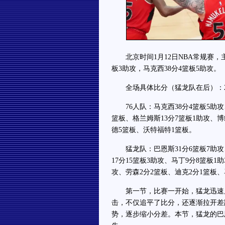
北京时间1月12日NBA常规赛，主场
板3助攻，马克西38分4篮板5助攻。
全场具体比分（猛龙队在后）：25-22、2
76人队：马克西38分4篮板5助攻、
篮板、格兰姆斯13分7篮板1助攻、博
德5篮板、沃特福特1篮板。
猛龙队：巴恩斯31分6篮板7助攻、
17分15篮板3助攻、马丁9分8篮板
攻、劳森2分2篮板、迪克2分1篮板
第一节，比赛一开始，猛龙迅速展开
击，不仅追平了比分，还逐渐拉开差
势，逐步缩小分差。本节，猛龙的巴恩