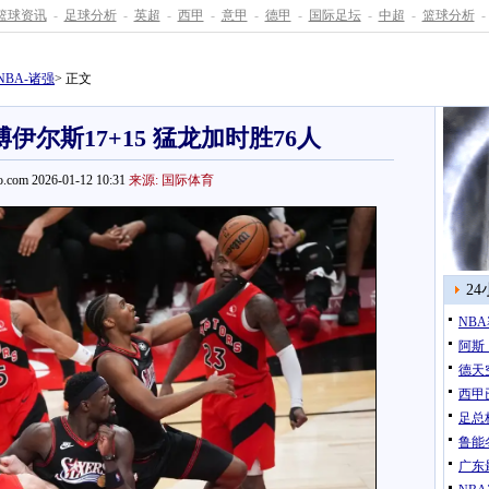
篮球资讯
-
足球分析
-
英超
-
西甲
-
意甲
-
德甲
-
国际足坛
-
中超
-
篮球分析
-
NBA-诸强
> 正文
博伊尔斯17+15 猛龙加时胜76人
.com 2026-01-12 10:31
来源: 国际体育
2
NB
阿斯
德天
西甲
足总
鲁能
广东