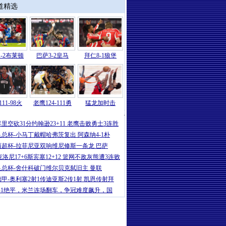
道精选
-2布莱顿
巴萨3-2皇马
拜仁8-1狼堡
11-98火
老鹰124-111勇
猛龙加时击
NBA
|
威少15+10杜兰特23分 火箭爆
库里空砍31分约翰逊23+11 老鹰击败勇士3连胜
足总杯-小马丁戴帽哈弗茨复出 阿森纳4-1朴
西超杯-拉菲尼亚双响维尼修斯一条龙 巴萨
克洛尼17+6斯宾塞12+12 篮网不敌灰熊遭3连败
足总杯-舍什科破门维尔贝克弑旧主 曼联
德甲-奥利塞2射1传迪亚斯2传1射 凯恩传射拜
1-1绝平，米兰连场翻车，争冠难度飙升，国