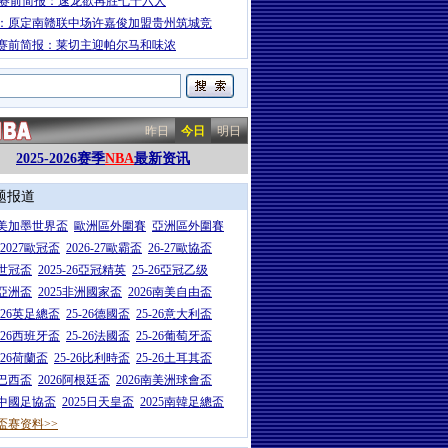
A赛前简报：速龙欲再胜七十六人
：原定南赣联中场许嘉俊加盟贵州筑城竞
赛前简报：莱切主迎帕尔马和味浓
昨日
今日
明日
2025-2026赛季
NBA
最新资讯
题报道
26美加墨世界盃
歐洲區外圍賽
亞洲區外圍賽
6-2027歐冠盃
2026-27歐霸盃
26-27歐協盃
5世冠盃
2025-26亞冠精英
25-26亞冠乙级
7亞洲盃
2025非洲國家盃
2026南美自由盃
5-26英足總盃
25-26德國盃
25-26意大利盃
5-26西班牙盃
25-26法國盃
25-26葡萄牙盃
5-26荷蘭盃
25-26比利時盃
25-26土耳其盃
6巴西盃
2026阿根廷盃
2026南美洲球會盃
6中國足協盃
2025日天皇盃
2025南韓足總盃
盃赛资料>>