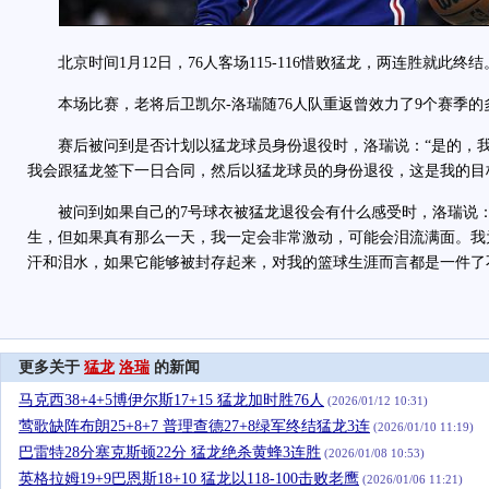
北京时间1月12日，76人客场115-116惜败猛龙，两连胜就此终结
本场比赛，老将后卫凯尔-洛瑞随76人队重返曾效力了9个赛季的
赛后被问到是否计划以猛龙球员身份退役时，洛瑞说：“是的，我
我会跟猛龙签下一日合同，然后以猛龙球员的身份退役，这是我的目
被问到如果自己的7号球衣被猛龙退役会有什么感受时，洛瑞说：
生，但如果真有那么一天，我一定会非常激动，可能会泪流满面。我
汗和泪水，如果它能够被封存起来，对我的篮球生涯而言都是一件了
更多关于
猛龙
洛瑞
的新闻
马克西38+4+5博伊尔斯17+15 猛龙加时胜76人
(2026/01/12 10:31)
莺歌缺阵布朗25+8+7 普理查德27+8绿军终结猛龙3连
(2026/01/10 11:19)
巴雷特28分塞克斯顿22分 猛龙绝杀黄蜂3连胜
(2026/01/08 10:53)
英格拉姆19+9巴恩斯18+10 猛龙以118-100击败老鹰
(2026/01/06 11:21)