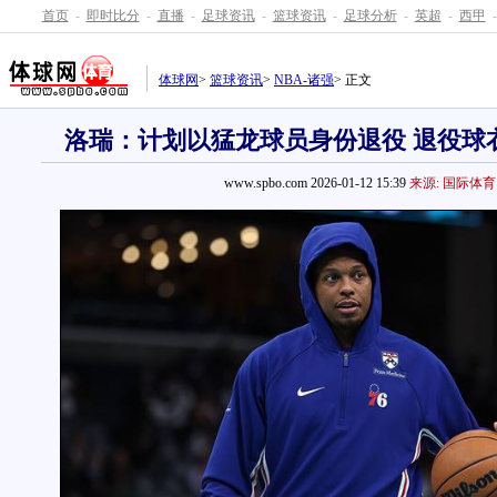
首页
-
即时比分
-
直播
-
足球资讯
-
篮球资讯
-
足球分析
-
英超
-
西甲
-
体球网
>
篮球资讯
>
NBA-诸强
> 正文
洛瑞：计划以猛龙球员身份退役 退役球
www.spbo.com 2026-01-12 15:39
来源: 国际体育