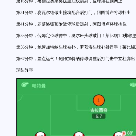
第16分钟，韦德拉奥果突破至底线挑射，皮球落在顶网上
第31分钟，赛瓦尔德做出撞墙配合后打门，阿图博卢将球扑出
第41分钟，罗慕洛弧顶附近停球后远射，阿图博卢将球抱住
第53分钟，劳姆定位球传中，奥尔班头球破门！莱比锡1-0弗赖
第56分钟，鲍姆加特纳头球被扑，罗慕洛头球补射得手！莱比锡2
第67分钟，差点运气！鲍姆加特纳停球调整后打门击中立柱弹出
球队阵容