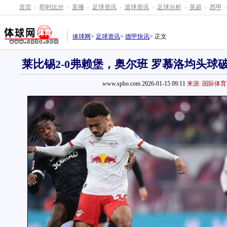
首页
-
即时比分
-
直播
-
足球资讯
-
篮球资讯
-
足球分析
-
英超
-
西甲
-
体球网
>
足球资讯
>
德甲快讯
> 正文
莱比锡2-0弗赖堡，奥尔班 罗慕洛均头球
www.spbo.com 2026-01-15 09:11
来源: 国际体育